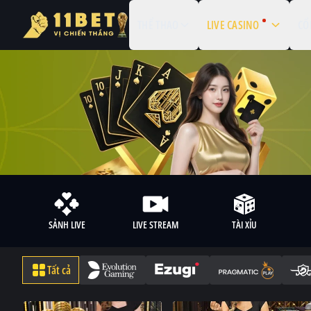
Blackjack
11BET
THỂ THAO
LIVE CASINO
CỔ
-
Chơi
Blackjack
Online
Chuyên
Nghiệp
Nhất
Tại
11BET
SẢNH LIVE
LIVE STREAM
TÀI XỈU
Tất cả