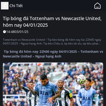
11BET
Chi Tiết
-
Web
Tip bóng đá Tottenham vs Newcastle United,
Cá
hôm nay 04/01/2025
Độ
Bóng
14:48
03/01/25
Đá,
Tottenham vs Newcastle United – Tip kèo bóng đá hôm nay lúc 22h00 ngày
Thể
04/01/2025 – Ngoại hạng Anh. Tip kèo Châu á, tip kèo tài xỉu, tip kèo phạt
góc, tip kèo thẻ phạt, tip kèo tỷ số, tip kèo Châu Âu
Thao
Tip bóng đá hôm nay 22h00 ngày 04/01/2025 – Tottenham vs
Uy
Newcastle United – Ngoại hạng Anh
Tín,
Hợp
Pháp
Tại
Việt
Nam