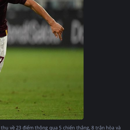
 thu về 23 điểm thông qua 5 chiến thắng, 8 trận hòa và