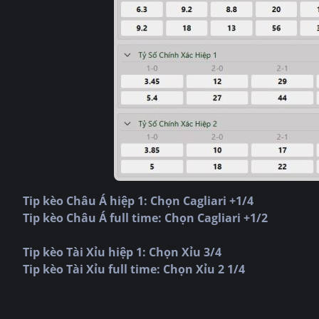
Tip kèo Châu Á hiệp 1: Chọn Cagliari +1/4
Tip kèo Châu Á full time: Chọn Cagliari +1/2
Tip kèo Tài Xỉu hiệp 1: Chọn Xỉu 3/4
Tip kèo Tài Xỉu full time: Chọn Xỉu 2 1/4