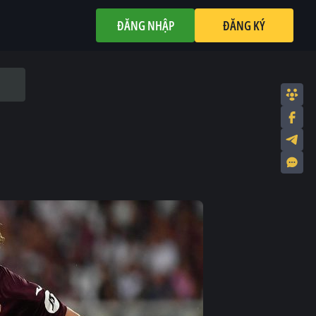
ĐĂNG NHẬP
ĐĂNG KÝ