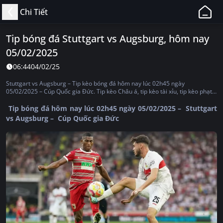
11BET
Chi Tiết
-
Web
Tip bóng đá Stuttgart vs Augsburg, hôm nay
Cá
05/02/2025
Độ
Bóng
06:44
04/02/25
Đá,
Stuttgart vs Augsburg – Tip kèo bóng đá hôm nay lúc 02h45 ngày
Thể
05/02/2025 – Cúp Quốc gia Đức. Tip kèo Châu á, tip kèo tài xỉu, tip kèo phạt
góc, tip kèo thẻ phạt, tip kèo tỷ số, tip kèo Châu Âu
Thao
Tip bóng đá hôm nay lúc 02h45 ngày 05/02/2025 – Stuttgart
Uy
vs Augsburg – Cúp Quốc gia Đức
Tín,
Hợp
Pháp
Tại
Việt
Nam