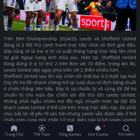
Trên BXH Championship 2024/25, Leeds và Sheffield United
đang là 2 đối thủ cạnh tranh trực tiếp chức vô địch giải đấu.
Đây cũng sẽ là hai vị trí có suất thăng hạng trực tiếp lên chơi
tại giải Ngoại hạng Anh mùa sau. Hiện tại, Sheffield United
đang đứng ở vị trí thứ 2 trên BXH với 70 điểm, trong khi đó,
Leeds United xếp ngay phía trên với 2 điểm nhiều hơn.
Sheffield United sau khi sảy chân với thất bại 0-3 dưới tay Hull
City thì họ đã nhanh chóng trở lại cuộc đua vô địch bằng chuỗi
4 chiến thắng liên tiếp. Đây là sự chuẩn bị vô cùng tốt để họ
chuẩn bị cho màn đại chiến với đối thủ lớn Leeds United.
Không phải ngẫu nhiên mà đội ngũ chuyên môn lại đặt đội
khách Leeds United ở thế cửa trên trong trận đấu này. Dù phải
chịu bất lợi về yếu tố sân bãi nhưng Leeds vẫn được xếp ở thế
chiếu trên cùng mốc chấp 1/2 trái. Điều này là bở Leeds United
chơi rất ổn ở sân khách với chuỗi 7 trận liền bất bại.
Bên cạnh đó, thành tích đối đầu cũng chỉ ra rằng Leeds United
Trang Chủ
Thể Thao
Cổng Games
Live Casino
Tìm kiếm
thực sự là một đối thủ khó chịu và thường khiến cho Sheffield