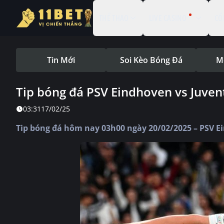
11BET
-
THỂ THAO
LIVE CASINO
CỔ
Web
Cá
Độ
Tin Mới
Soi Kèo Bóng Đá
M
Bóng
Đá,
Tip bóng đá PSV Eindhoven vs Juve
Thể
Thao
03:31
17/02/25
Uy
Tín,
Tip bóng đá hôm nay 03h00 ngày 20/02/2025 – PSV 
Hợp
Pháp
Tại
Việt
Nam