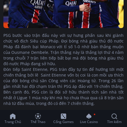
PSG bước vào trận đấu này với sự hưng phấn sau khi giành
chức vô địch Siêu cúp Pháp. Đọi bóng nhà giàu thủ đô nước
Pháp đã đánh bại Monaco với tỉ số 1-0 nhờ bàn thắng muộn
của Ousmane Dembele. Trận thắng này là thắng lợi thứ 4 nằm
trong chuỗi 7 trận liên tiếp bất bại mà đội bóng nhà giàu thủ
đô nước Pháp đang sở hữu.
Đón tiếp Saint Etienne, PSG tràn đầy tự tin để hướng tới một
chiến thắng bởi lẽ Saint Etienne vốn bị coi là con mồi ưa thích
của đội bóng chủ sân Công viên các Hoàng tử. Trong 26 lần
gần nhất hai đội chạm trán thì PSG áp đảo với 19 chiến thắng.
Bên cạnh đó, PSG còn là đội sở hữu thành tích sân nhà tốt
nhất ở Ligue 1 mùa này khi mà họ chưa thua qua cả 8 trận sân
nhà từ đầu mùa, trong đó có đến 7 chiến thắng.
Trang Chủ
Thể Thao
Cổng Games
Live Casino
Tìm kiếm