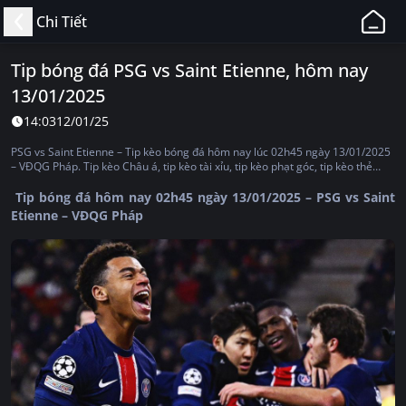
11BET
Chi Tiết
-
Web
Tip bóng đá PSG vs Saint Etienne, hôm nay
Cá
13/01/2025
Độ
Bóng
14:03
12/01/25
Đá,
PSG vs Saint Etienne – Tip kèo bóng đá hôm nay lúc 02h45 ngày 13/01/2025
Thể
– VĐQG Pháp. Tip kèo Châu á, tip kèo tài xỉu, tip kèo phạt góc, tip kèo thẻ
phạt, tip kèo tỷ số, tip kèo Châu Âu
Thao
Tip bóng đá hôm nay 02h45 ngày 13/01/2025 – PSG vs Saint
Uy
Etienne – VĐQG Pháp
Tín,
Hợp
Pháp
Tại
Việt
Nam