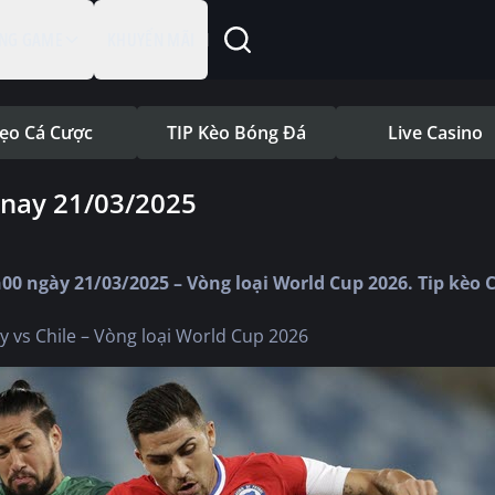
NG GAME
KHUYẾN MÃI
ẹo Cá Cược
TIP Kèo Bóng Đá
Live Casino
 nay 21/03/2025
0 ngày 21/03/2025 – Vòng loại World Cup 2026. Tip kèo Châ
 vs Chile – Vòng loại World Cup 2026