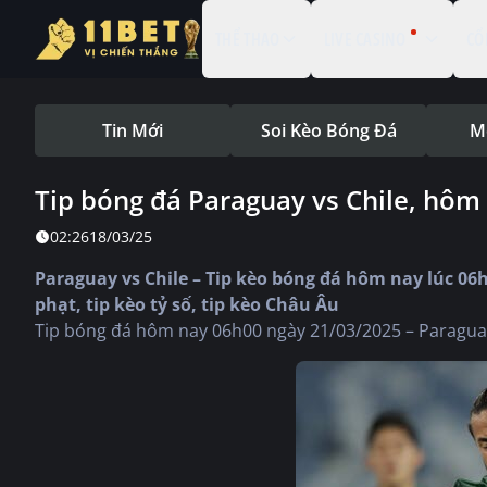
11BET
-
THỂ THAO
LIVE CASINO
CỔ
Web
Cá
Độ
Tin Mới
Soi Kèo Bóng Đá
M
Bóng
Đá,
Tip bóng đá Paraguay vs Chile, hôm
Thể
Thao
02:26
18/03/25
Uy
Tín,
Paraguay vs Chile – Tip kèo bóng đá hôm nay lúc 06h0
Hợp
phạt, tip kèo tỷ số, tip kèo Châu Âu
Pháp
Tip bóng đá hôm nay 06h00 ngày 21/03/2025 – Paraguay
Tại
Việt
Nam