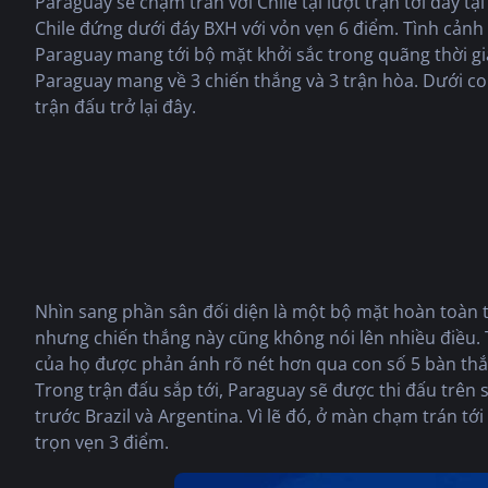
Paraguay sẽ chạm trán với Chile tại lượt trận tới đây t
Chile đứng dưới đáy BXH với vỏn vẹn 6 điểm. Tình cảnh 
Paraguay mang tới bộ mặt khởi sắc trong quãng thời gi
Paraguay mang về 3 chiến thắng và 3 trận hòa. Dưới co
trận đấu trở lại đây.
Nhìn sang phần sân đối diện là một bộ mặt hoàn toàn tr
nhưng chiến thắng này cũng không nói lên nhiều điều. Từ
của họ được phản ánh rõ nét hơn qua con số 5 bàn thắn
Trong trận đấu sắp tới, Paraguay sẽ được thi đấu trên s
trước Brazil và Argentina. Vì lẽ đó, ở màn chạm trán t
trọn vẹn 3 điểm.