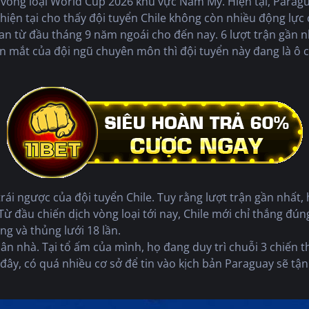
ại vòng loại World Cup 2026 khu vực Nam Mỹ. Hiện tại, Paragu
hiện tại cho thấy đội tuyển Chile không còn nhiều động lực 
an từ đầu tháng 9 năm ngoái cho đến nay. 6 lượt trận gần 
n mắt của đội ngũ chuyên môn thì đội tuyển này đang là ô c
ái ngược của đội tuyển Chile. Tuy rằng lượt trận gần nhất,
 đầu chiến dịch vòng loại tới nay, Chile mới chỉ thắng đúng 1
g và thủng lưới 18 lần.
ân nhà. Tại tổ ấm của mình, họ đang duy trì chuỗi 3 chiến t
ới đây, có quá nhiều cơ sở để tin vào kịch bản Paraguay sẽ 