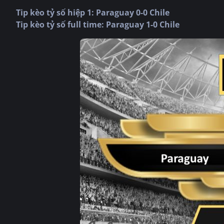
Tip kèo tỷ số hiệp 1: Paraguay 0-0 Chile
Tip kèo tỷ số full time: Paraguay 1-0 Chile