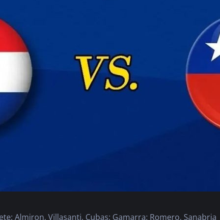
te; Almiron, Villasanti, Cubas; Gamarra; Romero, Sanabria