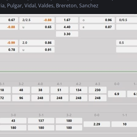
a, Pulgar, Vidal, Valdes, Brereton, Sanchez