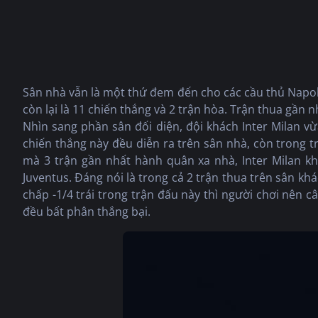
Sân nhà vẫn là một thứ đem đến cho các cầu thủ Napoli 
còn lại là 11 chiến thắng và 2 trận hòa. Trận thua gần n
Nhìn sang phần sân đối diện, đội khách Inter Milan vừa
chiến thắng này đều diễn ra trên sân nhà, còn trong tr
mà 3 trận gần nhất hành quân xa nhà, Inter Milan khô
Juventus. Đáng nói là trong cả 2 trận thua trên sân khá
chấp -1/4 trái trong trận đấu này thì người chơi nên 
đều bất phân thắng bại.