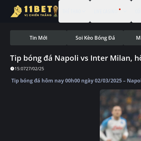
11BET
-
THỂ THAO
LIVE CASINO
CỔ
Web
Cá
Độ
Tin Mới
Soi Kèo Bóng Đá
M
Bóng
Đá,
Tip bóng đá Napoli vs Inter Milan,
Thể
Thao
15:07
27/02/25
Uy
Tín,
Tip bóng đá hôm nay 00h00 ngày 02/03/2025 – Napoli
Hợp
Pháp
Tại
Việt
Nam