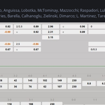
zo, Anguissa, Lobotka, McTominay, Mazzocchi; Raspadori, L
fries, Barella, Calhanoglu, Zielinski, Dimarco; L. Martinez, Ta