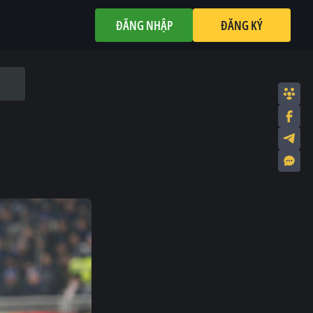
ĐĂNG NHẬP
ĐĂNG KÝ