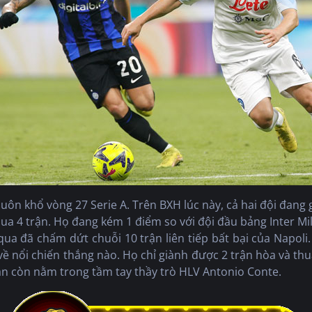
huôn khổ vòng 27 Serie A. Trên BXH lúc này, cả hai đội đang
hua 4 trận. Họ đang kém 1 điểm so với đội đầu bảng Inter Mi
ua đã chấm dứt chuỗi 10 trận liên tiếp bất bại của Napol
 nổi chiến thắng nào. Họ chỉ giành được 2 trận hòa và thua
vẫn còn nằm trong tầm tay thầy trò HLV Antonio Conte.