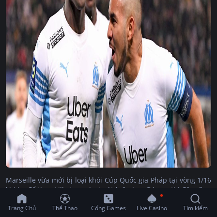
Marseille vừa mới bị loại khỏi Cúp Quốc gia Pháp tại vòng 1/16
khi họ để thua Lille trong loạt sút luân lưu. Dù sao thì đây cũng
không phải mặt trận ưu tiên của các cầu thủ Marseille. Hiện
Trang Chủ
Thể Thao
Cổng Games
Live Casino
Tìm kiếm
tại, thầy trò HLV Roberto De Zerbi đang đứng ở vị trí thứ 2 trên