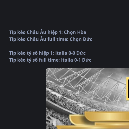
Tip kèo Châu Âu hiệp 1: Chọn Hòa
Tip kèo Châu Âu full time: Chọn Đức
Tip kèo tỷ số hiệp 1: Italia 0-0 Đức
Tip kèo tỷ số full time: Italia 0-1 Đức