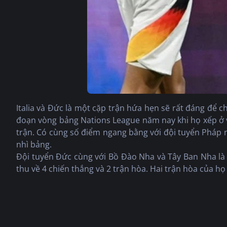
Italia và Đức là một cặp trận hứa hẹn sẽ rất đáng để 
đoạn vòng bảng Nations League năm nay khi họ xếp ở vị
trận. Có cùng số điểm ngang bằng với đội tuyển Pháp n
nhì bảng.
Đội tuyển Đức cùng với Bồ Đào Nha và Tây Ban Nha là n
thu về 4 chiến thắng và 2 trận hòa. Hai trận hòa của họ