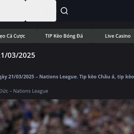
NG GAME
KHUYẾN MÃI
ẹo Cá Cược
TIP Kèo Bóng Đá
Live Casino
21/03/2025
ày 21/03/2025 – Nations League. Tip kèo Châu á, tip kèo tà
 Đức – Nations League