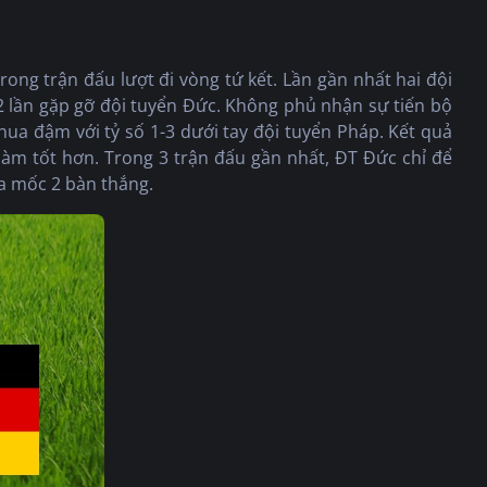
ong trận đấu lượt đi vòng tứ kết. Lần gần nhất hai đội
a 2 lần gặp gỡ đội tuyển Đức. Không phủ nhận sự tiến bộ
hua đậm với tỷ số 1-3 dưới tay đội tuyển Pháp. Kết quả
àm tốt hơn. Trong 3 trận đấu gần nhất, ĐT Đức chỉ để
ua mốc 2 bàn thắng.