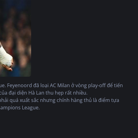
e. Feyenoord đã loại AC Milan ở vòng play-off để tiến
 của đại diện Hà Lan thu hẹp rất nhiều.
phải quá xuất sắc nhưng chính hàng thủ là điểm tựa
Champions League.