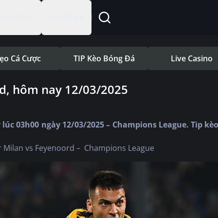
NG GAME
KHUYẾN MÃI
ẹo Cá Cược
TIP Kèo Bóng Đá
Live Casino
eyenoord, hôm nay 12/03/2025
lúc 03h00 ngày 12/03/2025 – Champions League. Tip kèo Ch
er Milan vs Feyenoord – Champions League