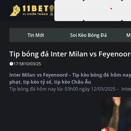
11BET
-
THỂ THAO
LIVE CASINO
CỔ
Web
Cá
Độ
Tin Mới
Soi Kèo Bóng Đá
M
Bóng
Đá,
Tip bóng đá Inter Milan vs F
Thể
Thao
17:58
10/03/25
Uy
Tín,
Inter Milan vs Feyenoord – Tip kèo bóng đá hôm nay 
Hợp
phạt, tip kèo tỷ số, tip kèo Châu Âu
Pháp
Tip bóng đá hôm nay lúc 03h00 ngày 12/03/2025 – Int
Tại
Việt
Nam