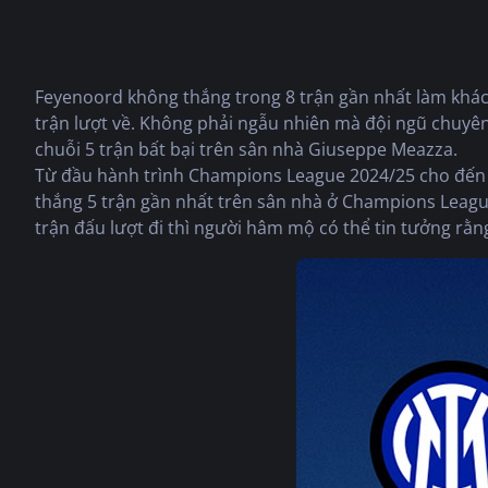
Feyenoord không thắng trong 8 trận gần nhất làm khách 
trận lượt về. Không phải ngẫu nhiên mà đội ngũ chuyên m
chuỗi 5 trận bất bại trên sân nhà Giuseppe Meazza.
Từ đầu hành trình Champions League 2024/25 cho đến nay
thắng 5 trận gần nhất trên sân nhà ở Champions Leagu
trận đấu lượt đi thì người hâm mộ có thể tin tưởng rằng