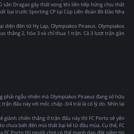
ủ sân Dragao gây thất vọng khi liên tiếp hứng chịu thất
 thất bại trước Sporting CP tại Cúp Liên đoàn Bồ Đào Nha
đại diện đến từ Hy Lạp, Olympiakos Piraeus. Olympiakos
s thắng 2, hòa 3 và chỉ thua 1 trận. Cả 3 lượt trận gần
ng phải ngẫu nhiên mà Olympiakos Piraeus đang sở hữu
trận đấu này với mốc chấp -3/4 trái là có lý do. Nhìn lại
ể giành chiến thắng ở trận đấu này thì FC Porto sẽ yên
to chưa biết đến mùi thất bại kể từ đầu mùa. Cụ thể, FC
ủa FC Porto thì người chơi có thể mạnh dạn đặt niềm tin