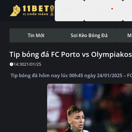
11BET
-
THỂ THAO
LIVE CASINO
CỔ
Web
Cá
Độ
Tin Mới
Soi Kèo Bóng Đá
M
Bóng
Đá,
Tip bóng đá FC Porto vs Olympiako
Thể
Thao
14:30
21/01/25
Uy
Tín,
Tip bóng đá hôm nay lúc 00h45 ngày 24/01/2025 – F
Hợp
Pháp
Tại
Việt
Nam