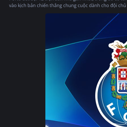
vào kịch bản chiến thắng chung cuộc dành cho đội chủ