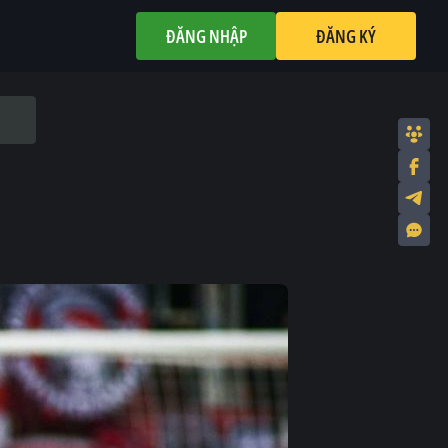
ĐĂNG NHẬP
ĐĂNG KÝ