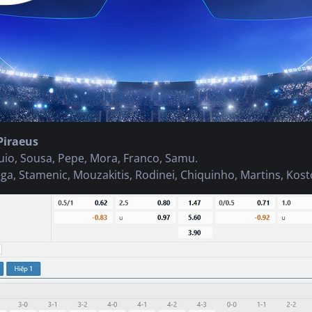
Piraeus
quio, Sousa, Pepe, Mora, Franco, Samu.
tega, Stamenic, Mouzakitis, Rodinei, Chiquinho, Martins, Kost