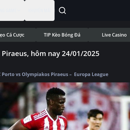
NG GAME
KHUYẾN MÃI
ẹo Cá Cược
TIP Kèo Bóng Đá
Live Casino
s Piraeus, hôm nay 24/01/2025
C Porto vs Olympiakos Piraeus – Europa League