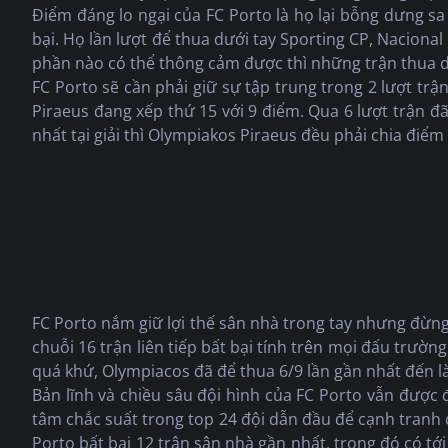
Điểm đáng lo ngại của FC Porto là họ lại bỗng dưng sa 
bại. Họ lần lượt để thua dưới tay Sporting CP, Nacional
phần nào có thể thông cảm được thì những trận thua dư
FC Porto sẽ cần phải giữ sự tập trung trong 2 lượt tr
Piraeus đang xếp thứ 15 với 9 điểm. Qua 6 lượt trận đã
nhất tại giải thì Olympiakos Piraeus đều phải chia điểm 
FC Porto nắm giữ lợi thế sân nhà trong tay nhưng đừn
chuỗi 16 trận liên tiếp bất bại tính trên mọi đấu trường
quá khứ, Olympiacos đã để thua 6/9 lần gần nhất đến l
Bản lĩnh và chiều sâu đội hình của FC Porto vẫn được 
tâm chắc suất trong top 24 đội dẫn đầu để cạnh tranh c
Porto bất bại 12 trận sân nhà gần nhất, trong đó có tớ