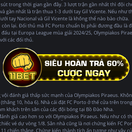
sút trong thời gian gần đây. 3 lượt trận gần nhất thì đội ch
 và gần nhất là trận thua 1-3 dưới tay Gil Vicente. Nếu như
ới tay Nacional và Gil Vicente là không thể nào bào chữa.
ận còn lại. Đối thủ mà FC Porto chuẩn bị phải đương đầu là 
 đấu tại Europa League mùa giải 2024/25, Olympiakos Piraeu
với các đối thủ.
g vội đánh giá thấp sức mạnh của Olympiakos Piraeus. Khô
 (thắng 10, hòa 6). Nhà cái đặt FC Porto ở thế cửa trên trong 
àm khách trên sân của các đội bóng tại Bồ Đào Nha.
đánh giá cao hơn so với Olympiakos Piraeus. Nếu như có th
hiếc vé dự vòng 1/8. Sân nhà cũng là nơi chứng kiến FC Por
i 11 chiến thắng. Chứng kiến thành tích ấn tượng như vậy c