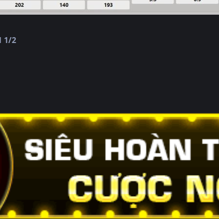
1 1/2