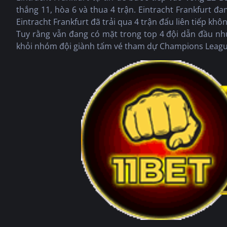
thắng 11, hòa 6 và thua 4 trận. Eintracht Frankfurt 
Eintracht Frankfurt đã trải qua 4 trận đấu liên tiếp khô
Tuy rằng vẫn đang có mặt trong top 4 đội dẫn đầu nh
khỏi nhóm đội giành tấm vé tham dự Champions League 