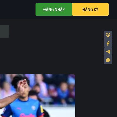
ĐĂNG NHẬP
ĐĂNG KÝ