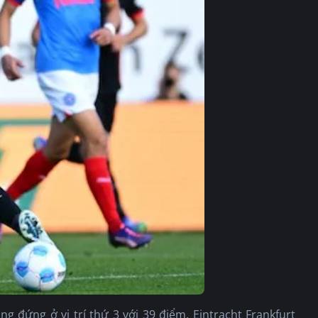
ng đứng ở vị trí thứ 3 với 39 điểm. Eintracht Frankfurt