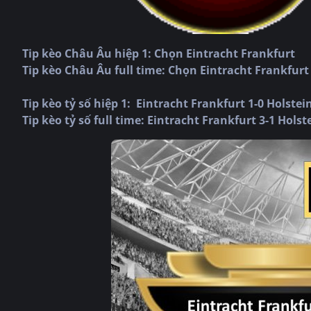
Tip kèo Châu Âu hiệp 1: Chọn Eintracht Frankfurt
Tip kèo Châu Âu full time: Chọn Eintracht Frankfurt
Tip kèo tỷ số hiệp 1: Eintracht Frankfurt 1-0 Holstein
Tip kèo tỷ số full time: Eintracht Frankfurt 3-1 Holst