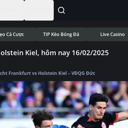
NG GAME
KHUYẾN MÃI
ẹo Cá Cược
TIP Kèo Bóng Đá
Live Casino
Holstein Kiel, hôm nay 16/02/2025
cht Frankfurt vs Holstein Kiel – VĐQG Đức