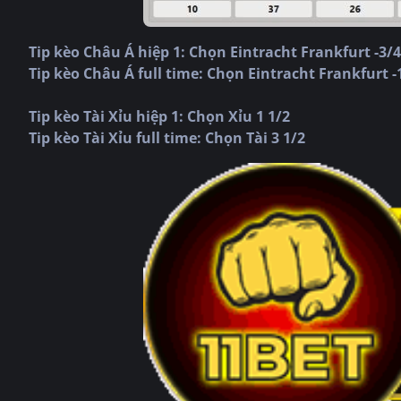
Tip kèo Châu Á hiệp 1: Chọn Eintracht Frankfurt -3/4
Tip kèo Châu Á full time: Chọn Eintracht Frankfurt -
Tip kèo Tài Xỉu hiệp 1: Chọn Xỉu 1 1/2
Tip kèo Tài Xỉu full time: Chọn Tài 3 1/2