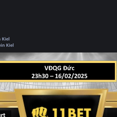
 Kiel
ein Kiel