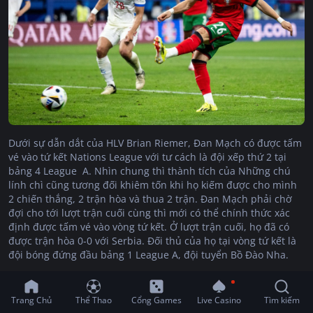
Dưới sự dẫn dắt của HLV Brian Riemer, Đan Mạch có được tấm
vé vào tứ kết Nations League với tư cách là đội xếp thứ 2 tại
bảng 4 League A. Nhìn chung thì thành tích của Những chú
lính chì cũng tương đối khiêm tốn khi họ kiếm được cho mình
2 chiến thắng, 2 trận hòa và thua 2 trận. Đan Mạch phải chờ
đợi cho tới lượt trận cuối cùng thì mới có thể chính thức xác
định được tấm vé vào vòng tứ kết. Ở lượt trận cuối, họ đã có
được trận hòa 0-0 với Serbia. Đối thủ của họ tại vòng tứ kết là
đội bóng đứng đầu bảng 1 League A, đội tuyển Bồ Đào Nha.
Trang Chủ
Thể Thao
Cổng Games
Live Casino
Tìm kiếm