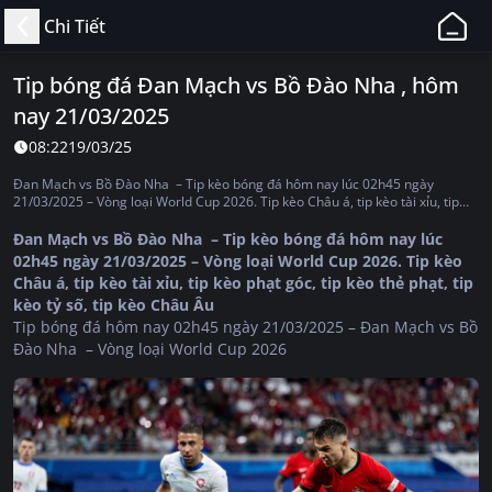
11BET
Chi Tiết
-
Web
Tip bóng đá Đan Mạch vs Bồ Đào Nha , hôm
Cá
nay 21/03/2025
Độ
Bóng
08:22
19/03/25
Đá,
Đan Mạch vs Bồ Đào Nha – Tip kèo bóng đá hôm nay lúc 02h45 ngày
Thể
21/03/2025 – Vòng loại World Cup 2026. Tip kèo Châu á, tip kèo tài xỉu, tip
kèo phạt góc, tip kèo thẻ phạt, tip kèo tỷ số, tip kèo Châu Âu
Thao
Đan Mạch vs Bồ Đào Nha – Tip kèo bóng đá hôm nay lúc
Uy
02h45 ngày 21/03/2025 – Vòng loại World Cup 2026. Tip kèo
Tín,
Châu á, tip kèo tài xỉu, tip kèo phạt góc, tip kèo thẻ phạt, tip
Hợp
kèo tỷ số, tip kèo Châu Âu
Tip bóng đá hôm nay 02h45 ngày 21/03/2025 – Đan Mạch vs Bồ
Pháp
Đào Nha – Vòng loại World Cup 2026
Tại
Việt
Nam