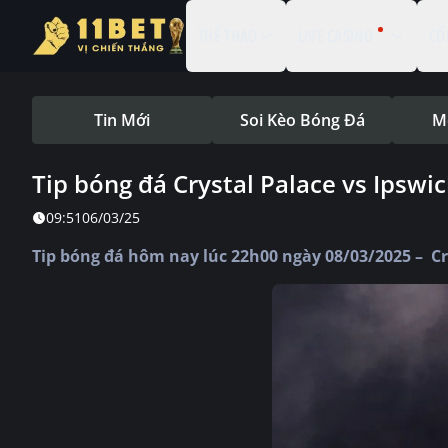
11BET
-
THỂ THAO
LIVE CASINO
CỔ
Web
Cá
Độ
Tin Mới
Soi Kèo Bóng Đá
M
Bóng
Đá,
Tip bóng đá Crystal Palace vs
Thể
Thao
09:51
06/03/25
Uy
Tín,
Tip bóng đá hôm nay lúc 22h00 ngày 08/03/2025 – Cr
Hợp
Pháp
Tại
Việt
Nam