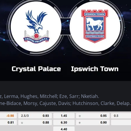
h
, Lerma, Hughes, Mitchell; Eze, Sarr; Nketiah.
e-Bidace, Morsy, Cajuste, Davis; Hutchinson, Clarke, Delap.