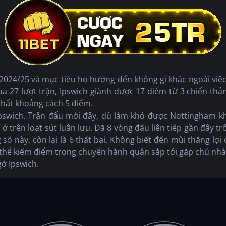
2024/25 và mục tiêu họ hướng đến không gì khác ngoài việc 
a 27 lượt trận, Ipswich giành được 17 điểm từ 3 chiến thắn
 nhất khoảng cách 5 điểm.
Ipswich. Trận đấu mới đây, dù làm khó được Nottingham kh
ở trên loạt sút luân lưu. Đã 8 vòng đấu liên tiếp gần đây t
số này, còn lại là 6 thất bại. Không biết đến mùi thắng lợi 
ó thể kiếm điểm trong chuyến hành quân sắp tới gặp chủ nhà 
gỡ Ipswich.