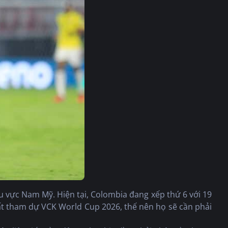
 vực Nam Mỹ. Hiện tại, Colombia đang xếp thứ 6 với 19
uất tham dự VCK World Cup 2026, thế nên họ sẽ cần phải