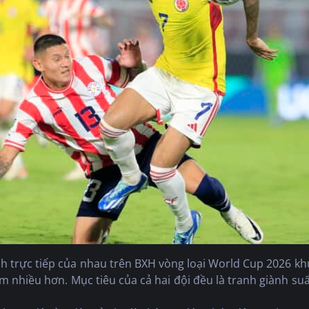
h trực tiếp của nhau trên BXH vòng loại World Cup 2026 khu
ểm nhiều hơn. Mục tiêu của cả hai đội đều là tranh giành s