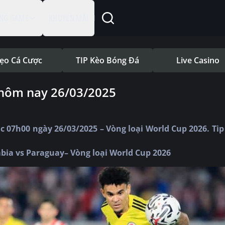
NG GAME
KHUYẾN MÃI
ẹo Cá Cược
TIP Kèo Bóng Đá
Live Casino
 hôm nay 26/03/2025
07h00 ngày 26/03/2025 – Vòng loại World Cup 2026. Tip kè
bia vs Paraguay– Vòng loại World Cup 2026