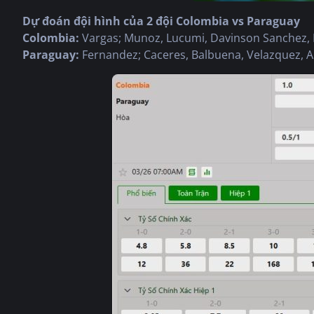
Dự đoán đội hình của 2 đội Colombia vs Paraguay
Colombia:
Vargas; Munoz, Lucumi, Davinson Sanchez, Mo
Paraguay:
Fernandez; Caceres, Balbuena, Velazquez, Al