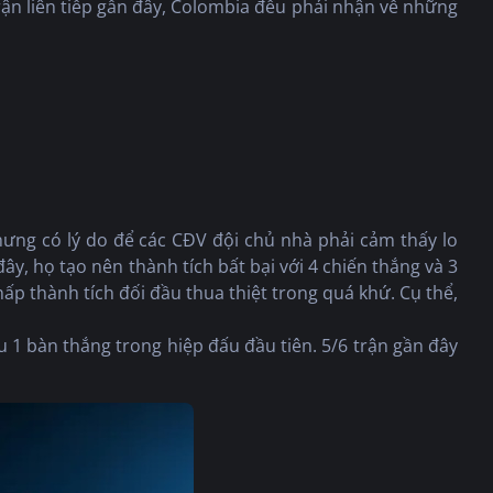
trận liên tiếp gần đây, Colombia đều phải nhận về những
hưng có lý do để các CĐV đội chủ nhà phải cảm thấy lo
đây, họ tạo nên thành tích bất bại với 4 chiến thắng và 3
ấp thành tích đối đầu thua thiệt trong quá khứ. Cụ thể,
u 1 bàn thắng trong hiệp đấu đầu tiên. 5/6 trận gần đây