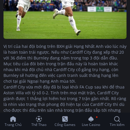
Vị trí của hai đội bóng trên BXH giải Hạng Nhất Anh vào lúc này
là hoàn toàn trái ngược. Nếu như Cardiff City đang xếp thứ 20
với 36 điểm thì Burnley đang nằm trong top 3 đội dẫn đầu.
Mục tiêu của đôi bên trong trận đấu này là hoàn toàn khác
nhau khi mà đội chủ nhà Cardiff City cố gắng trụ hạng, còn
Burnley sẽ hướng đến việc cạnh tranh suất thăng hạng lên
chơi tại giải Ngoại hạng Anh mùa tới.
Cardiff City vừa mới đây đã bị loại khỏi FA Cup sau khi để thua
Aston Villa với tỷ số 0-2. Tính trên mọi mặt trận, Cardiff City
giành được 1 thắng lợi hiếm hoi trong 7 trận gần nhất. Rõ ràng
là nhìn vào trạng thái phong độ hiện tại của Cardiff City thì dù
cho được thi đấu trên sân nhà trong trận đấu sắp tới nhưng
đội ngũ chuyên môn không đánh giá cao cơ hội kiếm điểm của
các cầu thủ Cardiff City.
Trang Chủ
Thể Thao
Cổng Games
Live Casino
Tìm kiếm