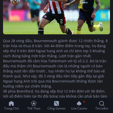
Qua 28 vòng đấu, Bournemouth giành được 12 chiến thắng, 8
trận hòa và thua 8 trận. Với 44 điểm điểm trong tay, họ đang
xếp thứ 9 trên BXH Ngoại hạng Anh và chỉ kém top 5 khoảng
cách đúng bằng một trận thắng. Lượt trận gần nhất,
Bournemouth đã cầm hòa Tottenham với tỷ số 2-2. Đó là trận
đấu mà thậm chí Bournemouth còn là những người có bàn
thắng vượt lên dẫn trước , tuy nhiên họ lại không thể bảo vệ
thành quả. Như vậy, đã 3 vòng đấu liên tiếp gần đây tại giải
Ngoại hạng Anh trôi qua mà Bournemouth không được tận
hưởng niềm vui chiến thắng.
Về phía Brentford, họ đang xếp thứ 12 trên BXH với 38 điểm.
Với số điểm hiện tại thì đội bóng này không cần phải bận tâm
quá nhiều tới câu chuyện trụ hạng. Lượt trận mới đây, đội
bóng này đã để thua 0-1 dưới tay Aston Villa. Thất bại này cắt
Trang Chủ
Thể Thao
Cổng Games
Live Casino
Tìm kiếm
đứt chuỗi 3 trận bất bại diễn ra trước đó của Brentford.