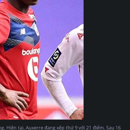
. Hiện tại, Auxerre đang xếp thứ 9 với 21 điểm. Sau 16