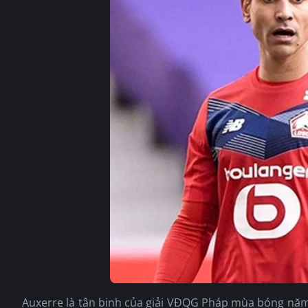
Auxerre là tân binh của giải VĐQG Pháp mùa bóng năm n