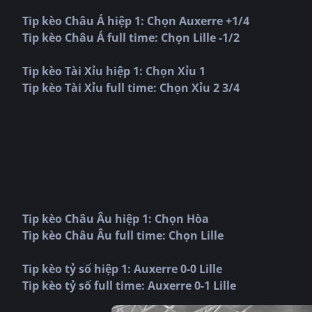
Tip kèo Châu Á hiệp 1: Chọn Auxerre +1/4
Tip kèo Châu Á full time: Chọn Lille -1/2
Tip kèo Tài Xỉu hiệp 1: Chọn Xỉu 1
Tip kèo Tài Xỉu full time: Chọn Xỉu 2 3/4
Tip kèo Châu Âu hiệp 1: Chọn Hòa
Tip kèo Châu Âu full time: Chọn Lille
Tip kèo tỷ số hiệp 1: Auxerre 0-0 Lille
Tip kèo tỷ số full time: Auxerre 0-1 Lille