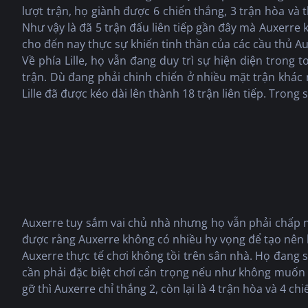
lượt trận, họ giành được 6 chiến thắng, 3 trận hòa và 
Như vậy là đã 5 trận đấu liên tiếp gần đây mà Auxerre 
cho đến nay thực sự khiến tinh thần của các cầu thủ Au
Về phía Lille, họ vẫn đang duy trì sự hiện diện trong 
trận. Dù đang phải chinh chiến ở nhiều mặt trận khác 
Lille đã được kéo dài lên thành 18 trận liên tiếp. Trong 
Auxerre tuy sắm vai chủ nhà nhưng họ vẫn phải chấp nhậ
được rằng Auxerre không có nhiều hy vọng để tạo nên bất
Auxerre thực tế chơi không tồi trên sân nhà. Họ đang s
cần phải đặc biệt chơi cẩn trọng nếu như không muốn p
gỡ thì Auxerre chỉ thắng 2, còn lại là 4 trận hòa và 4 ch