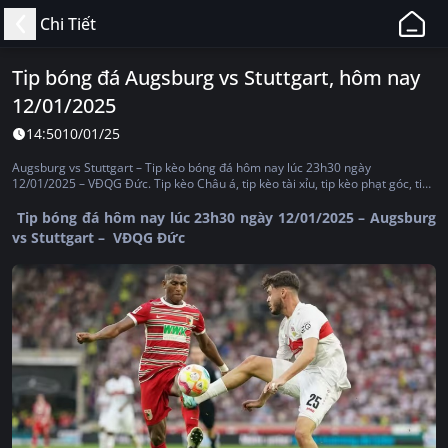
11BET
Chi Tiết
-
Web
Tip bóng đá Augsburg vs Stuttgart, hôm nay
Cá
12/01/2025
Độ
Bóng
14:50
10/01/25
Đá,
Augsburg vs Stuttgart – Tip kèo bóng đá hôm nay lúc 23h30 ngày
Thể
12/01/2025 – VĐQG Đức. Tip kèo Châu á, tip kèo tài xỉu, tip kèo phạt góc, tip
kèo thẻ phạt, tip kèo tỷ số, tip kèo Châu Âu
Thao
Tip bóng đá hôm nay lúc 23h30 ngày 12/01/2025 – Augsburg
Uy
vs Stuttgart – VĐQG Đức
Tín,
Hợp
Pháp
Tại
Việt
Nam