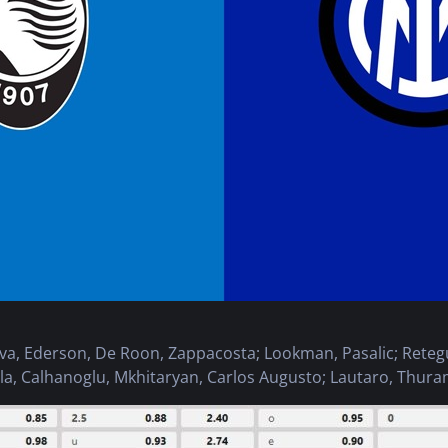
nova, Ederson, De Roon, Zappacosta; Lookman, Pasalic; Retegu
lla, Calhanoglu, Mkhitaryan, Carlos Augusto; Lautaro, Thura