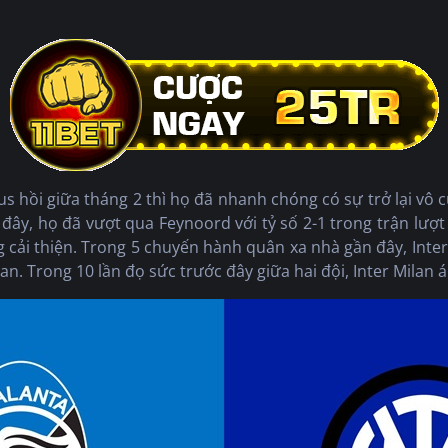
tus hồi giữa tháng 2 thì họ đã nhanh chóng có sự trở lại vô 
i đây, họ đã vượt qua Feynoord với tỷ số 2-1 trong trận lư
 cải thiện. Trong 5 chuyến hành quân xa nhà gần đây, Inter 
an. Trong 10 lần đọ sức trước đây giữa hai đội, Inter Milan 