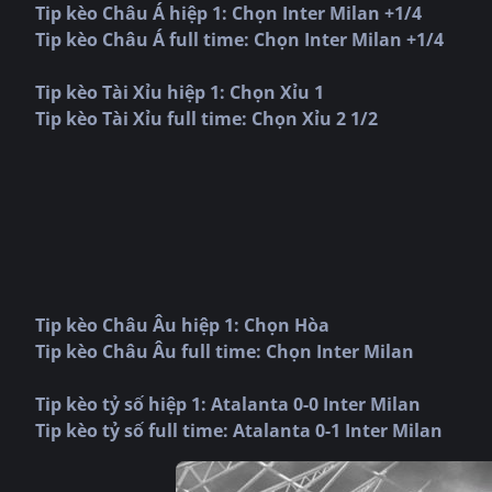
Tip kèo Châu Á hiệp 1: Chọn Inter Milan +1/4
Tip kèo Châu Á full time: Chọn Inter Milan +1/4
Tip kèo Tài Xỉu hiệp 1: Chọn Xỉu 1
Tip kèo Tài Xỉu full time: Chọn Xỉu 2 1/2
Tip kèo Châu Âu hiệp 1: Chọn Hòa
Tip kèo Châu Âu full time: Chọn Inter Milan
Tip kèo tỷ số hiệp 1: Atalanta 0-0 Inter Milan
Tip kèo tỷ số full time: Atalanta 0-1 Inter Milan