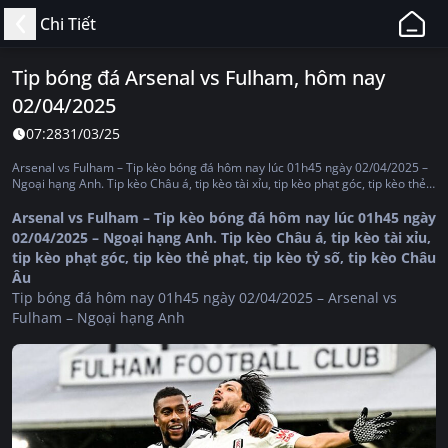
11BET
Chi Tiết
-
Web
Tip bóng đá Arsenal vs Fulham, hôm nay
Cá
02/04/2025
Độ
Bóng
07:28
31/03/25
Đá,
Arsenal vs Fulham – Tip kèo bóng đá hôm nay lúc 01h45 ngày 02/04/2025 –
Thể
Ngoại hạng Anh. Tip kèo Châu á, tip kèo tài xỉu, tip kèo phạt góc, tip kèo thẻ
phạt, tip kèo tỷ số, tip kèo Châu Âu
Thao
Arsenal vs Fulham – Tip kèo bóng đá hôm nay lúc 01h45 ngày
Uy
02/04/2025 – Ngoại hạng Anh. Tip kèo Châu á, tip kèo tài xỉu,
Tín,
tip kèo phạt góc, tip kèo thẻ phạt, tip kèo tỷ số, tip kèo Châu
Hợp
Âu
Tip bóng đá hôm nay 01h45 ngày 02/04/2025 – Arsenal vs
Pháp
Fulham – Ngoại hạng Anh
Tại
Việt
Nam