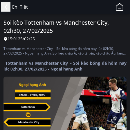
11BET
Chi Tiết
-
Web
Soi kèo Tottenham vs Manchester City,
Cá
02h30, 27/02/2025
Độ
Bóng
15:01
25/02/25
Đá,
Tottenham vs Manchester City – Soi kèo bóng đá hôm nay lúc 02h30,
Thể
27/02/2025 - Ngoại hạng Anh. Soi kèo châu Á, kèo tài xỉu, kèo châu Âu, kèo
tỷ số
Thao
Tottenham vs Manchester City – Soi kèo bóng đá hôm nay
Uy
lúc 02h30, 27/02/2025 - Ngoại hạng Anh
Tín,
Hợp
Pháp
Tại
Việt
Nam