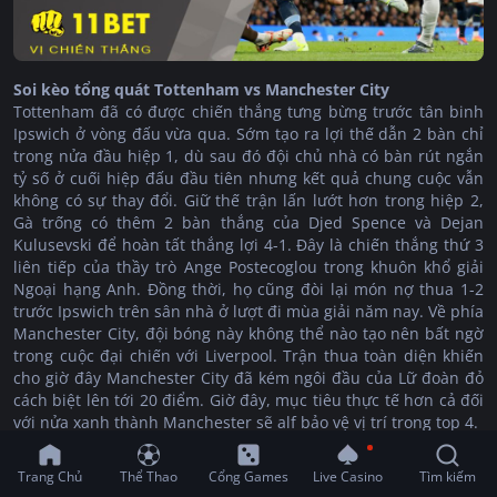
Soi kèo tổng quát Tottenham vs Manchester City
Tottenham đã có được chiến thắng tưng bừng trước tân binh
Ipswich ở vòng đấu vừa qua. Sớm tạo ra lợi thế dẫn 2 bàn chỉ
trong nửa đầu hiệp 1, dù sau đó đội chủ nhà có bàn rút ngắn
tỷ số ở cuối hiệp đấu đầu tiên nhưng kết quả chung cuộc vẫn
không có sự thay đổi. Giữ thế trận lấn lướt hơn trong hiệp 2,
Gà trống có thêm 2 bàn thắng của Djed Spence và Dejan
Kulusevski để hoàn tất thắng lợi 4-1. Đây là chiến thắng thứ 3
liên tiếp của thầy trò Ange Postecoglou trong khuôn khổ giải
Ngoại hạng Anh. Đồng thời, họ cũng đòi lại món nợ thua 1-2
trước Ipswich trên sân nhà ở lượt đi mùa giải năm nay. Về phía
Manchester City, đội bóng này không thể nào tạo nên bất ngờ
trong cuộc đại chiến với Liverpool. Trận thua toàn diện khiến
cho giờ đây Manchester City đã kém ngôi đầu của Lữ đoàn đỏ
cách biệt lên tới 20 điểm. Giờ đây, mục tiêu thực tế hơn cả đối
với nửa xanh thành Manchester sẽ alf bảo vệ vị trí trong top 4.
Trang Chủ
Thể Thao
Cổng Games
Live Casino
Tìm kiếm