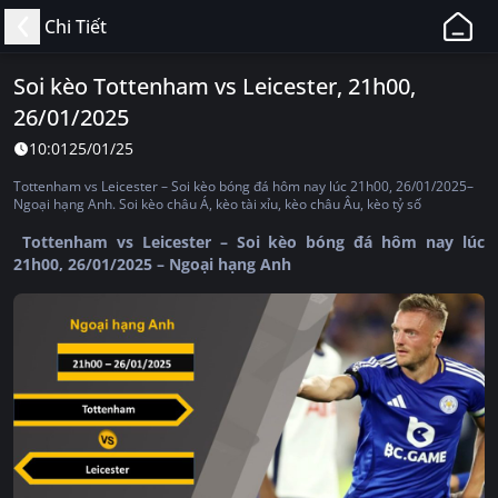
11BET
Chi Tiết
-
Web
Soi kèo Tottenham vs Leicester, 21h00,
Cá
26/01/2025
Độ
Bóng
10:01
25/01/25
Đá,
Tottenham vs Leicester – Soi kèo bóng đá hôm nay lúc 21h00, 26/01/2025–
Thể
Ngoại hạng Anh. Soi kèo châu Á, kèo tài xỉu, kèo châu Âu, kèo tỷ số
Thao
Tottenham vs Leicester – Soi kèo bóng đá hôm nay lúc
Uy
21h00, 26/01/2025 – Ngoại hạng Anh
Tín,
Hợp
Pháp
Tại
Việt
Nam