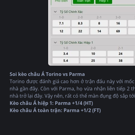
Soi kèo châu Á Torino vs Parma
Torino được đánh giá cao hơn ở trận đấu này với mốc t
nhà gần đây. Còn với Parma, họ vừa nhận liên tiếp 2 
nhà trở lại đây. Vậy nên, rất có thể màn đụng độ sắp tới 
Kèo châu Á hiệp 1: Parma +1/4 (HT)
Kèo châu Á toàn trận: Parma +1/2 (FT)