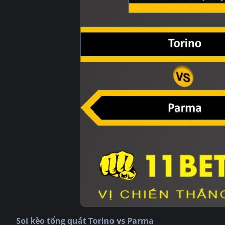
Soi kèo tổng quát Torino vs Parma