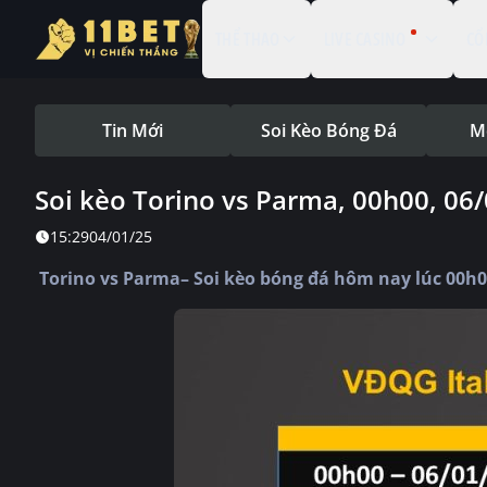
11BET
-
THỂ THAO
LIVE CASINO
CỔ
Web
Cá
Độ
Tin Mới
Soi Kèo Bóng Đá
M
Bóng
Đá,
Soi kèo Torino vs Parma, 00h00, 06
Thể
Thao
15:29
04/01/25
Uy
Tín,
Torino vs Parma– Soi kèo bóng đá hôm nay lúc 00h00
Hợp
Pháp
Tại
Việt
Nam