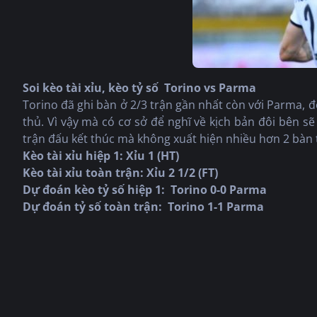
Soi kèo tài xỉu, kèo tỷ số Torino vs Parma
Torino đã ghi bàn ở 2/3 trận gần nhất còn với Parma, đ
thủ. Vì vậy mà có cơ sở để nghĩ về kịch bản đôi bên s
trận đấu kết thúc mà không xuất hiện nhiều hơn 2 bàn 
Kèo tài xỉu hiệp 1: Xỉu 1 (HT)
Kèo tài xỉu toàn trận: Xỉu 2 1/2 (FT)
Dự đoán kèo tỷ số hiệp 1: Torino 0-0 Parma
Dự đoán tỷ số toàn trận: Torino 1-1 Parma