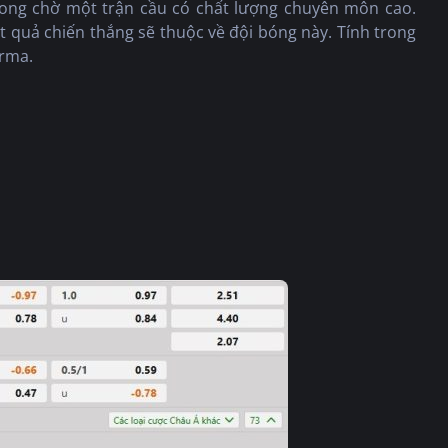
mong chờ một trận cầu có chất lượng chuyên môn cao.
t quả chiến thắng sẽ thuộc về đội bóng này. Tính trong
arma.