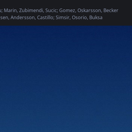
u; Marin, Zubimendi, Sucic; Gomez, Oskarsson, Becker
nsen, Andersson, Castillo; Simsir, Osorio, Buksa