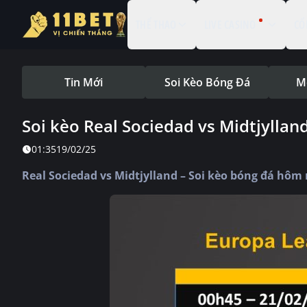
11BET
-
THỂ THAO
LIVE CASINO
CỔ
Web
Cá
Độ
Tin Mới
Soi Kèo Bóng Đá
M
Bóng
Đá,
Soi kèo Real Sociedad vs Midtjyllan
Thể
Thao
01:35
19/02/25
Uy
Tín,
Real Sociedad vs Midtjylland – Soi kèo bóng đá hôm
Hợp
Pháp
Tại
Việt
Nam