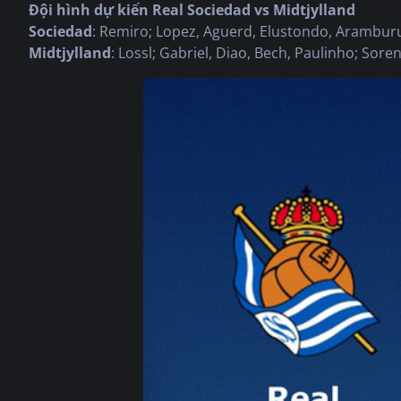
Đội hình dự kiến Real Sociedad vs Midtjylland
Sociedad
: Remiro; Lopez, Aguerd, Elustondo, Arambur
Midtjylland
: Lossl; Gabriel, Diao, Bech, Paulinho; Sore