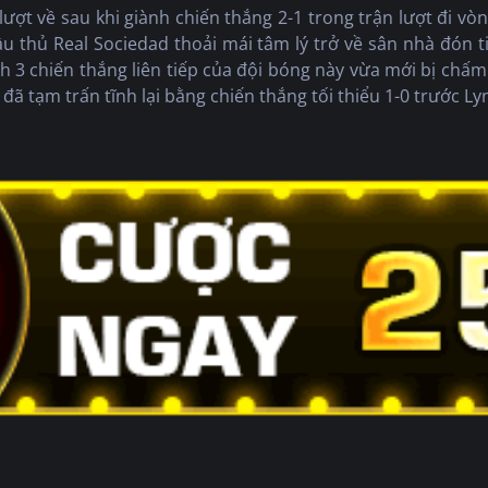
ượt về sau khi giành chiến thắng 2-1 trong trận lượt đi vò
ầu thủ Real Sociedad thoải mái tâm lý trở về sân nhà đón ti
h 3 chiến thắng liên tiếp của đội bóng này vừa mới bị chấm d
 đã tạm trấn tĩnh lại bằng chiến thắng tối thiểu 1-0 trước Lyn