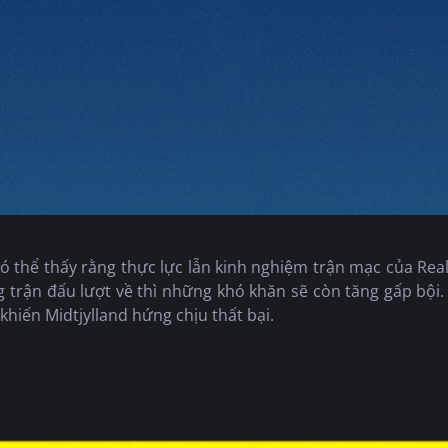
có thể thấy rằng thực lực lẫn kinh nghiệm trận mạc của Real
ng trận đấu lượt về thì những khó khăn sẽ còn tăng gấp bội.
hiến Midtjylland hứng chịu thất bại.