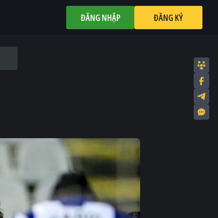
ĐĂNG NHẬP
ĐĂNG KÝ