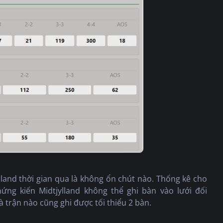
ylland thời gian qua là không ổn chút nào. Thống kê cho
hứng kiến Midtjylland không thể ghi bàn vào lưới đối
à trận nào cũng ghi được tối thiểu 2 bàn.