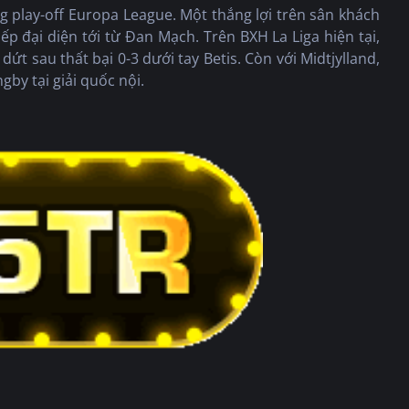
ng play-off Europa League. Một thắng lợi trên sân khách
ếp đại diện tới từ Đan Mạch. Trên BXH La Liga hiện tại,
ứt sau thất bại 0-3 dưới tay Betis. Còn với Midtjylland,
gby tại giải quốc nội.