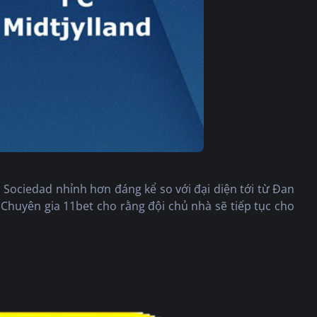
 Sociedad nhỉnh hơn đáng kể so với đại diện tới từ Đan
 Chuyên gia 11bet cho rằng đội chủ nhà sẽ tiếp tục cho