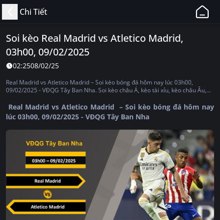
11BET
Chi Tiết
-
Web
Soi kèo Real Madrid vs Atletico Madrid,
Cá
03h00, 09/02/2025
Độ
Bóng
02:25
08/02/25
Đá,
Real Madrid vs Atletico Madrid – Soi kèo bóng đá hôm nay lúc 03h00,
Thể
09/02/2025 - VĐQG Tây Ban Nha. Soi kèo châu Á, kèo tài xỉu, kèo châu Âu,
kèo tỷ số
Thao
Real Madrid vs Atletico Madrid – Soi kèo bóng đá hôm nay
Uy
lúc 03h00, 09/02/2025 - VĐQG Tây Ban Nha
Tín,
Hợp
Pháp
Tại
Việt
Nam