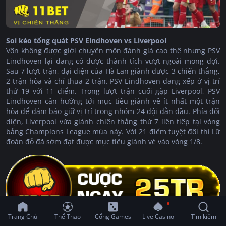
Soi kèo tổng quát PSV Eindhoven vs Liverpool
Vốn không được giới chuyên môn đánh giá cao thế nhưng PSV
Eindhoven lại đang có được thành tích vượt ngoài mong đợi.
Sau 7 lượt trận, đại diện của Hà Lan giành được 3 chiến thắng,
2 trận hòa và chỉ thua 2 trận. PSV Eindhoven đang xếp ở vị trí
thứ 19 với 11 điểm. Trong lượt trận cuối gặp Liverpool, PSV
Eindhoven cần hướng tới mục tiêu giành về ít nhất một trận
hòa để đảm bảo giữ vị trí trong nhóm 24 đội dẫn đầu. Phía đối
diện, Liverpool vừa giành chiến thắng thứ 7 liên tiếp tại vòng
bảng Champions League mùa này. Với 21 điểm tuyệt đối thì Lữ
đoàn đỏ đã sớm đạt được mục tiêu giành vé vào vòng 1/8.
Trang Chủ
Thể Thao
Cổng Games
Live Casino
Tìm kiếm