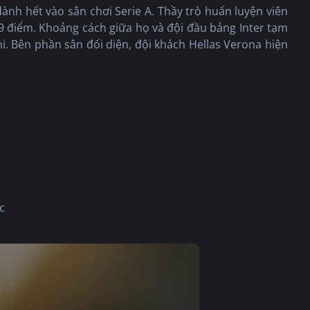
ành hết vào sân chơi Serie A. Thầy trò huấn luyện viên
9 điểm. Khoảng cách giữa họ và đội đầu bảng Inter tạm
i. Bên phần sân đối diện, đội khách Hellas Verona hiện
c