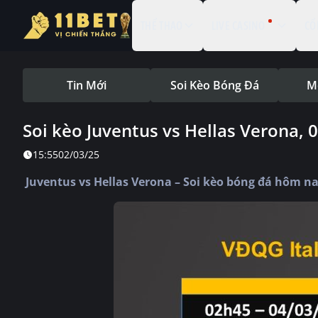
11BET
-
THỂ THAO
LIVE CASINO
CỔ
Web
Cá
Độ
Tin Mới
Soi Kèo Bóng Đá
M
Bóng
Đá,
Soi kèo Juventus vs Hellas Verona, 
Thể
Thao
15:55
02/03/25
Uy
Tín,
Juventus vs Hellas Verona – Soi kèo bóng đá hôm nay
Hợp
Pháp
Tại
Việt
Nam