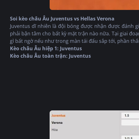
Soi kèo châu Âu Juventus vs Hellas Verona
Juventus dĩ nhiên là đội bóng được nhận được đánh gi
phải bận tâm cho bất kỳ mặt trận nào nữa. Tại giai đoạ
gì bất ngờ nếu như trong màn tái đấu sắp tới, phần thắn
Kèo châu Âu hiệp 1: Juventus
Kèo châu Âu toàn trận: Juventus