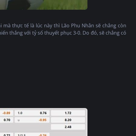
i mà thực tế là lúc này thì Lão Phu Nhân sẽ chẳng còn
iến thắng với tỷ số thuyết phục 3-0. Do đó, sẽ chẳng có