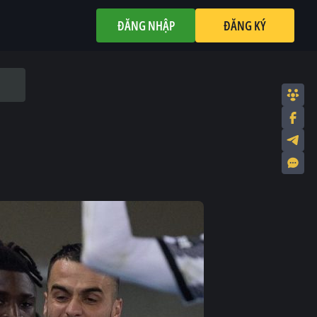
ĐĂNG NHẬP
ĐĂNG KÝ