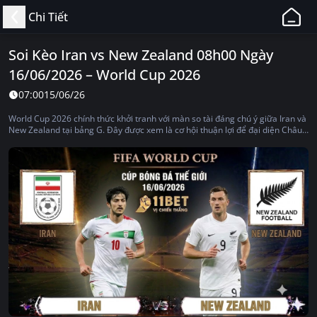
11BET
Chi Tiết
-
Web
Soi Kèo Iran vs New Zealand 08h00 Ngày
Cá
16/06/2026 – World Cup 2026
Độ
Bóng
07:00
15/06/26
Đá,
World Cup 2026 chính thức khởi tranh với màn so tài đáng chú ý giữa Iran và
Thể
New Zealand tại bảng G. Đây được xem là cơ hội thuận lợi để đại diện Châu
Á tạo lợi thế trong cuộc đua giành vé đi tiếp.
Thao
Uy
Tín,
Hợp
Pháp
Tại
Việt
Nam