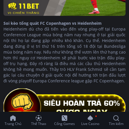
Soi kèo tổng quát FC Copenhagen vs Heidenheim
Heidenheim dù cho đã tiến vào đến vòng play-off tại Europa
Conference League mùa bóng năm nay nhưng ở tại giải quốc
nội thì họ lại đang gặp nhiều khó khăn. Cụ thể, Heidenheim
đang đứng ở vị trí thứ 16 trên tổng số 18 đội tại Bundesliga
mùa bóng năm nay. Nếu như không thể vươn lên thứ hạng cao
hơn thì nguy cơ Heidenheim sẽ phải bước vào trận đấu play-
off trụ hạng. Đây rõ ràng là điều mà các cầu thủ Heidenheim
không hề mong muốn. Thầy trò HLV Frank Schmid sẽ cần tạm
gác lại câu chuyện ở giải quốc nội để hướng tới trận đấu lượt
đi vòng playoff Europa Conference league gặp FC Copenhagen.
Trang Chủ
Thể Thao
Cổng Games
Live Casino
Tìm kiếm