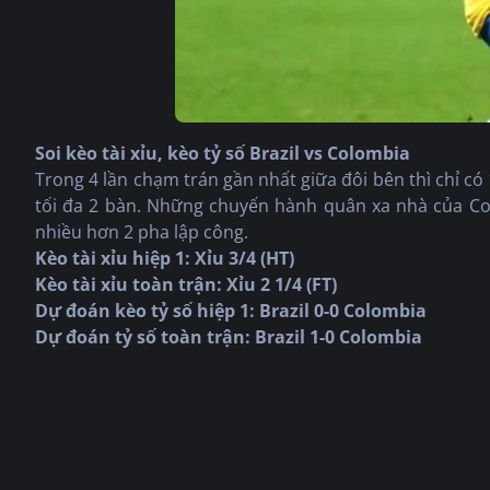
Soi kèo tài xỉu, kèo tỷ số Brazil vs Colombia
Trong 4 lần chạm trán gần nhất giữa đôi bên thì chỉ có
tối đa 2 bàn. Những chuyến hành quân xa nhà của Col
nhiều hơn 2 pha lập công.
Kèo tài xỉu hiệp 1: Xỉu 3/4 (HT)
Kèo tài xỉu toàn trận: Xỉu 2 1/4 (FT)
Dự đoán kèo tỷ số hiệp 1: Brazil 0-0 Colombia
Dự đoán tỷ số toàn trận: Brazil 1-0 Colombia