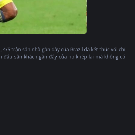
4/5 trận sân nhà gần đây của Brazil đã kết thúc với chỉ
ận đấu sân khách gần đây của họ khép lại mà không có