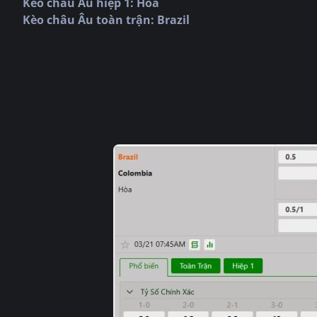
Kèo châu Âu hiệp 1: Hòa
Kèo châu Âu toàn trận: Brazil