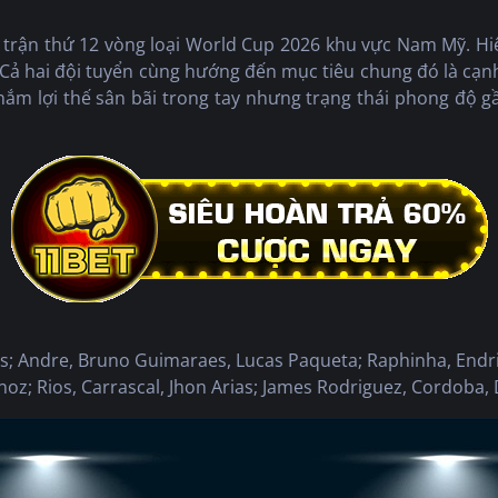
 trận thứ 12 vòng loại World Cup 2026 khu vực Nam Mỹ. Hiện 
. Cả hai đội tuyển cùng hướng đến mục tiêu chung đó là c
ắm lợi thế sân bãi trong tay nhưng trạng thái phong độ gầ
les; Andre, Bruno Guimaraes, Lucas Paqueta; Raphinha, Endr
oz; Rios, Carrascal, Jhon Arias; James Rodriguez, Cordoba, 