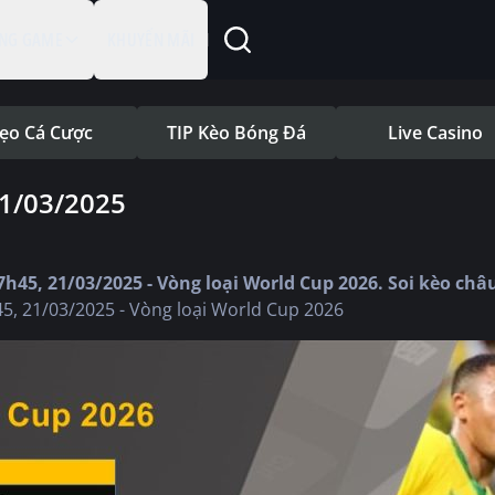
NG GAME
KHUYẾN MÃI
ẹo Cá Cược
TIP Kèo Bóng Đá
Live Casino
21/03/2025
45, 21/03/2025 - Vòng loại World Cup 2026. Soi kèo châu 
5, 21/03/2025 - Vòng loại World Cup 2026