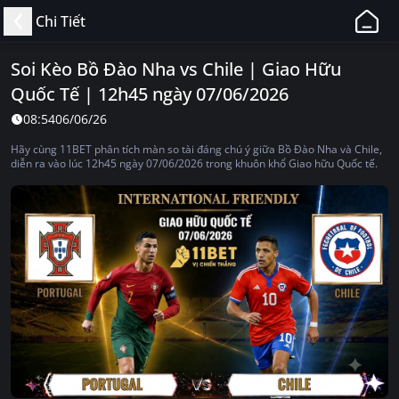
11BET
Chi Tiết
-
Web
Soi Kèo Bồ Đào Nha vs Chile | Giao Hữu
Cá
Quốc Tế | 12h45 ngày 07/06/2026
Độ
Bóng
08:54
06/06/26
Đá,
Hãy cùng 11BET phân tích màn so tài đáng chú ý giữa Bồ Đào Nha và Chile,
Thể
diễn ra vào lúc 12h45 ngày 07/06/2026 trong khuôn khổ Giao hữu Quốc tế.
Thao
Uy
Tín,
Hợp
Pháp
Tại
Việt
Nam