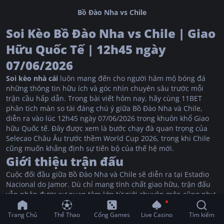
Bồ Đào Nha vs Chile
Soi Kèo Bồ Đào Nha vs Chile | Giao
Hữu Quốc Tế | 12h45 ngày
07/06/2026
Soi kèo nhà cái
luôn mang đến cho người hâm mộ bóng đá
những thông tin hữu ích và góc nhìn chuyên sâu trước mỗi
trận cầu hấp dẫn. Trong bài viết hôm nay, hãy cùng 11BET
phân tích màn so tài đáng chú ý giữa Bồ Đào Nha và Chile,
diễn ra vào lúc 12h45 ngày 07/06/2026 trong khuôn khổ Giao
hữu Quốc tế. Đây được xem là bước chạy đà quan trọng của
Selecao Châu Âu trước thềm World Cup 2026, trong khi Chile
cũng muốn khẳng định sự tiến bộ của thế hệ mới.
Giới thiệu trận đấu
Cuộc đối đầu giữa Bồ Đào Nha và Chile sẽ diễn ra tại Estadio
Nacional do Jamor. Dù chỉ mang tính chất giao hữu, trận đấu
vẫn nhận được sự quan tâm lớn từ giới chuyên môn cũng như
người hâm mộ bởi sự góp mặt của nhiều ngôi sao hàng đầu.
Đối với Bồ Đào Nha, đây là cơ hội để HLV Roberto Martinez
Trang Chủ
Thể Thao
Cổng Games
Live Casino
Tìm kiếm