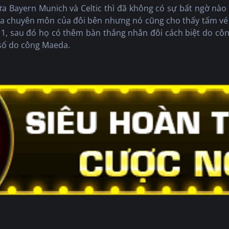
ữa Bayern Munich và Celtic thì đã không có sự bất ngờ nà
ữa chuyên môn của đôi bên nhưng nó cũng cho thấy tấm vé lọ
, sau đó họ có thêm bàn thắng nhân đôi cách biệt do công
 số do công Maeda.