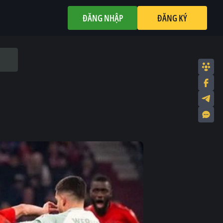
ĐĂNG NHẬP
ĐĂNG KÝ