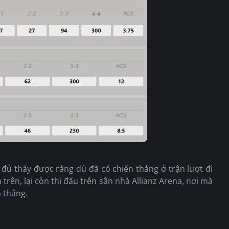
đủ thấy được rằng dù đã có chiến thắng ở trận lượt đi
rên, lại còn thi đấu trên sân nhà Allianz Arena, nơi mà
n thắng.