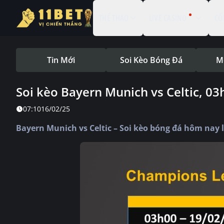
11BET
-
THỂ THAO
LIVE CASINO
CỔ
Web
Cá
Độ
Tin Mới
Soi Kèo Bóng Đá
M
Bóng
Đá,
Soi kèo Bayern Munich vs Celtic, 03
Thể
Thao
07:10
16/02/25
Uy
Tín,
Bayern Munich vs Celtic – Soi kèo bóng đá hôm nay
Hợp
Pháp
Tại
Việt
Nam