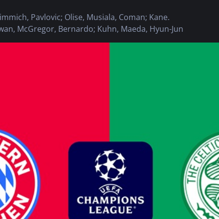
Kimmich, Pavlovic; Olise, Musiala, Coman; Kane.
cCowan, McGregor, Bernardo; Kuhn, Maeda, Hyun-Jun