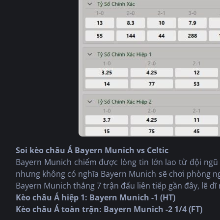
Soi kèo châu Á Bayern Munich vs Celtic
Bayern Munich chiếm được lòng tin lớn lao từ đội ngũ
nhưng không có nghĩa Bayern Munich sẽ chơi phòng ngự ở
Bayern Munich thắng 7 trận đấu liên tiếp gần đây, lẽ d
Kèo châu Á hiệp 1: Bayern Munich -1 (HT)
Kèo châu Á toàn trận: Bayern Munich -2 1/4 (FT)