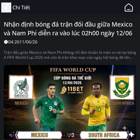
11BET
Chi Tiết
-
Web
Nhận định bóng đá trận đối đầu giữa Mexico
Cá
và Nam Phi diễn ra vào lúc 02h00 ngày 12/06
Độ
Bóng
04:26
11/06/26
Đá,
Trận đấu giữa Mexico và Nam Phi không chỉ đơn thuần là màn so tài tại bảng
Thể
A FIFA World Cup 2026 mà còn là trận khai mạc của ngày hội bóng đá lớn
nhất hành tinh.
Thao
Uy
Tín,
Hợp
Pháp
Tại
Việt
Nam