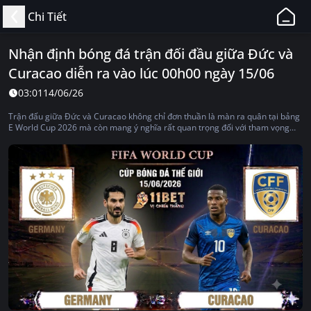
11BET
Chi Tiết
-
Web
Nhận định bóng đá trận đối đầu giữa Đức và
Cá
Curacao diễn ra vào lúc 00h00 ngày 15/06
Độ
Bóng
03:01
14/06/26
Đá,
Trận đấu giữa Đức và Curacao không chỉ đơn thuần là màn ra quân tại bảng
Thể
E World Cup 2026 mà còn mang ý nghĩa rất quan trọng đối với tham vọng
của cả hai đội.
Thao
Uy
Tín,
Hợp
Pháp
Tại
Việt
Nam