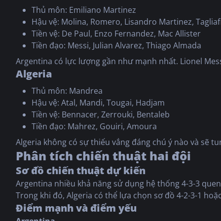
Thủ môn: Emiliano Martinez
Hậu vệ: Molina, Romero, Lisandro Martinez, Tagliaf
Tiền vệ: De Paul, Enzo Fernandez, Mac Allister
Tiền đạo: Messi, Julian Alvarez, Thiago Almada
Argentina có lực lượng gần như mạnh nhất. Lionel Mes
Algeria
Thủ môn: Mandrea
Hậu vệ: Atal, Mandi, Tougai, Hadjam
Tiền vệ: Bennacer, Zerrouki, Bentaleb
Tiền đạo: Mahrez, Gouiri, Amoura
Algeria không có sự thiếu vắng đáng chú ý nào và sẽ tun
Phân tích chiến thuật hai đội
Sơ đồ chiến thuật dự kiến
Argentina nhiều khả năng sử dụng hệ thống 4-3-3 quen t
Trong khi đó, Algeria có thể lựa chọn sơ đồ 4-2-3-1 ho
Điểm mạnh và điểm yếu