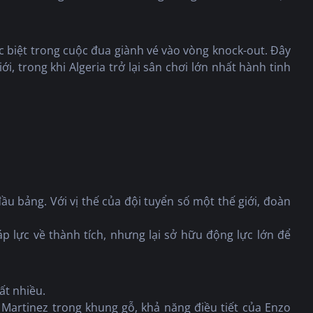
 biệt trong cuộc đua giành vé vào vòng knock-out. Đây
, trong khi Algeria trở lại sân chơi lớn nhất hành tinh
u bảng. Với vị thế của đội tuyển số một thế giới, đoàn
áp lực về thành tích, nhưng lại sở hữu động lực lớn để
ất nhiều.
Martinez trong khung gỗ, khả năng điều tiết của Enzo