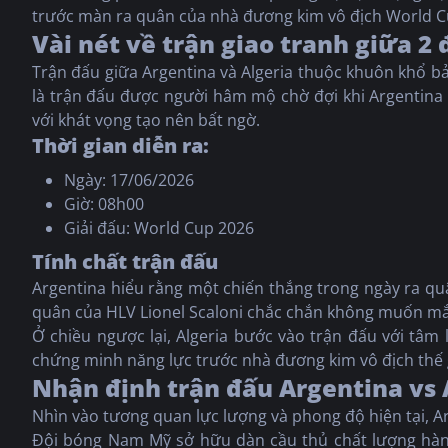
trước màn ra quân của nhà đương kim vô địch World C
Vài nét về trận giao tranh giữa 2 
Trận đấu giữa Argentina và Algeria thuộc khuôn khổ b
là trận đấu được người hâm mộ chờ đợi khi Argentina ch
với khát vọng tạo nên bất ngờ.
Thời gian diễn ra:
Ngày: 17/06/2026
Giờ: 08h00
Giải đấu: World Cup 2026
Tính chất trận đấu
Argentina hiểu rằng một chiến thắng trong ngày ra quâ
quân của HLV Lionel Scaloni chắc chắn không muốn mắc
Ở chiều ngược lại, Algeria bước vào trận đấu với tâm 
chứng minh năng lực trước nhà đương kim vô địch thế g
Nhận định trận đấu Argentina vs 
Nhìn vào tương quan lực lượng và phong độ hiện tại, A
Đội bóng Nam Mỹ sở hữu dàn cầu thủ chất lượng hàng 