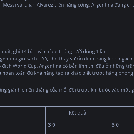
 Messi và Julian Alvarez trên hàng công, Argentina đang ch
hất, ghi 14 bàn và chỉ để thủng lưới đúng 1 lần.
rgentina giữ sạch lưới, cho thấy sự ổn định đáng kinh ngạc
 địch World Cup, Argentina có bản lĩnh thi đấu ở những trậ
a hoàn toàn đủ khả năng tạo ra khác biệt trước hàng phòng
ng giành chiến thắng của mỗi đội trước khi bước vào một g
Kết quả
3-0
3-0