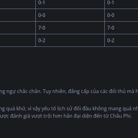
0-1
0-1
0-0
0-0
7-0
7-0
0-2
0-2
ng ngự chắc chắn. Tuy nhiên, đẳng cấp của các đối thủ mà h
g quá khứ, vì vậy yếu tố lịch sử đối đầu không mang quá nhi
 được đánh giá vượt trội hơn hẳn đại diện đến từ Châu Phi.