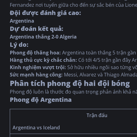
Fernandez nơi tuyến giữa cho đến sự sắc bén của Lionel
Đội được đánh giá cao:
Argentina
Dự đoán kết quả:
Argentina thắng 2-0 Algeria
Lý do:
Phong độ thăng hoa:
Argentina toàn thắng 5 trận gần n
Hàng thủ cực kỳ chắc chắn:
Có tới 4/5 trận gần đây A
Kinh nghiệm vượt trội:
Sở hữu nhiều ngôi sao từng vô
Sức mạnh hàng công:
Messi, Alvarez và Thiago Almad
Phân tích phong độ hai đội bóng
Phong độ luôn là thước đo quan trọng phản ánh khả nă
Phong độ Argentina
Trận đấu
Argentina vs Iceland