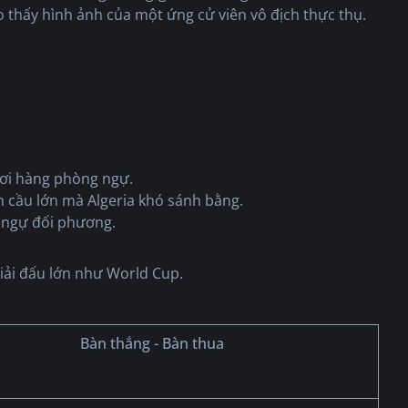
o thấy hình ảnh của một ứng cử viên vô địch thực thụ.
 nơi hàng phòng ngự.
n cầu lớn mà Algeria khó sánh bằng.
 ngự đối phương.
iải đấu lớn như World Cup.
Bàn thắng - Bàn thua