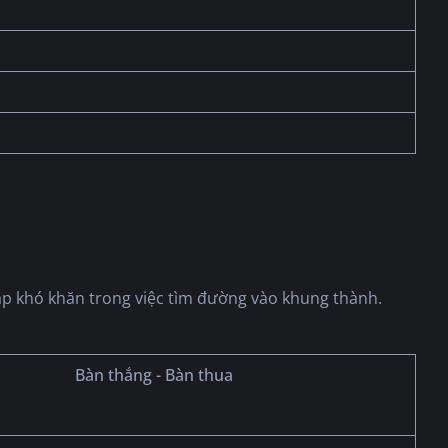
ặp khó khăn trong việc tìm đường vào khung thành.
Bàn thắng - Bàn thua