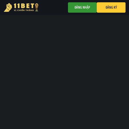
Thể
ĐĂNG NHẬP
ĐĂNG KÝ
Thao
K-
Sports
11BET
-
Sân
Chơi
Kèo
Thơm
Châu
Á
Xanh
Chín