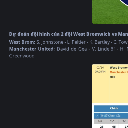
Dự đoán đội hình của 2 đội West Bromwich vs Man
West Brom:
S. Johnstone - L. Peltier - K. Bartley - C. T
Manchester United:
David de Gea - V. Lindelöf - H.
Greenwood