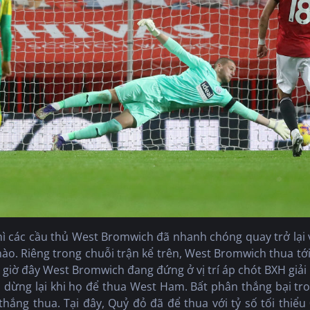
thì các cầu thủ West Bromwich đã nhanh chóng quay trở lại
nào. Riêng trong chuỗi trận kể trên, West Bromwich thua tớ
, giờ đây West Bromwich đang đứng ở vị trí áp chót BXH giả
dừng lại khi họ để thua West Ham. Bất phân thắng bại tron
hắng thua. Tại đây, Quỷ đỏ đã để thua với tỷ số tối thiểu 