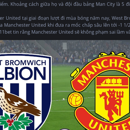
điểm. Khoảng cách giữa họ và đội đầu bảng Man City là 5
 United tại giai đoạn lượt đi mùa bóng năm nay, West Bro
ủa Manchester United khi đưa ra mốc chấp sâu lên tới -1 1/2
 11bet tin rằng Manchester United sẽ không phạm sai lầm v