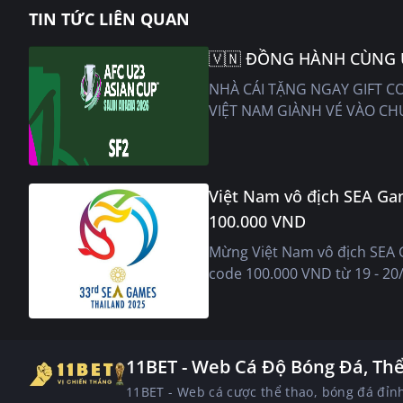
TIN TỨC LIÊN QUAN
🇻🇳 ĐỒNG HÀNH CÙNG 
NHÀ CÁI TẶNG NGAY GIFT CO
VIỆT NAM GIÀNH VÉ VÀO CH
Việt Nam vô địch SEA Ga
100.000 VND
Mừng Việt Nam vô địch SEA 
code 100.000 VND từ 19 - 20
11BET - Web Cá Độ Bóng Đá, Thể
11BET - Web cá cược thể thao, bóng đá đỉnh