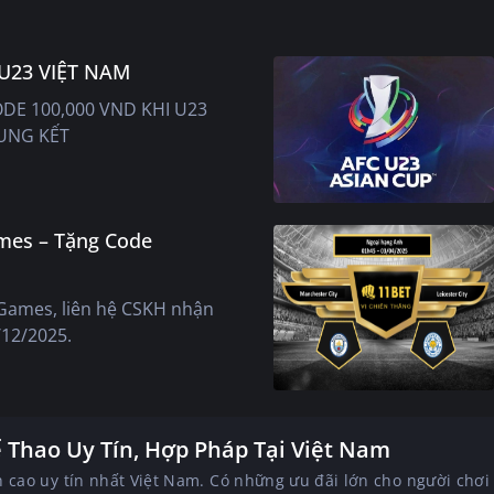
U23 VIỆT NAM
DE 100,000 VND KHI U23
UNG KẾT
mes – Tặng Code
Games, liên hệ CSKH nhận
/12/2025.
 Thao Uy Tín, Hợp Pháp Tại Việt Nam
 cao uy tín nhất Việt Nam. Có những ưu đãi lớn cho người chơi