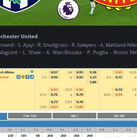
chester United
ownsend - S. Ajayi - R. Snodgrass - R. Sawyers - A. Maitland-Ni
 Maguire - L. Shaw - A. Wan-Bissaka - P. Pogba - Bruno Fe