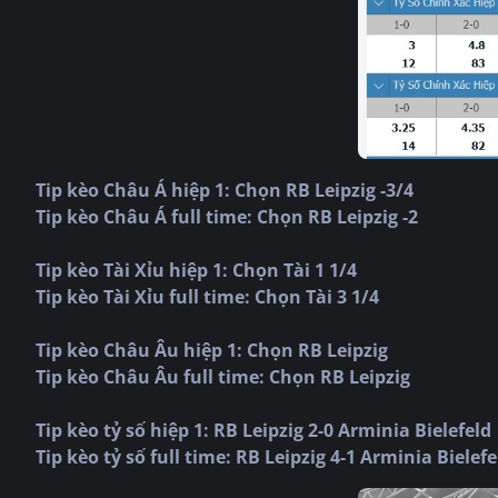
Tip kèo Châu Á hiệp 1: Chọn RB Leipzig -3/4
Tip kèo Châu Á full time: Chọn RB Leipzig -2
Tip kèo Tài Xỉu hiệp 1: Chọn Tài 1 1/4
Tip kèo Tài Xỉu full time: Chọn Tài 3 1/4
Tip kèo Châu Âu hiệp 1: Chọn RB Leipzig
Tip kèo Châu Âu full time: Chọn RB Leipzig
Tip kèo tỷ số hiệp 1: RB Leipzig 2-0 Arminia Bielefeld
Tip kèo tỷ số full time: RB Leipzig 4-1 Arminia Bielefe