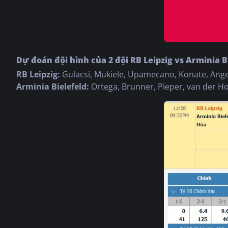
Dự đoán đội hình của 2 đội RB Leipzig vs Arminia B
RB Leipzig:
Gulacsi, Mukiele, Upamecano, Konate, Angel
Arminia Bielefeld:
Ortega, Brunner, Pieper, van der Hoo