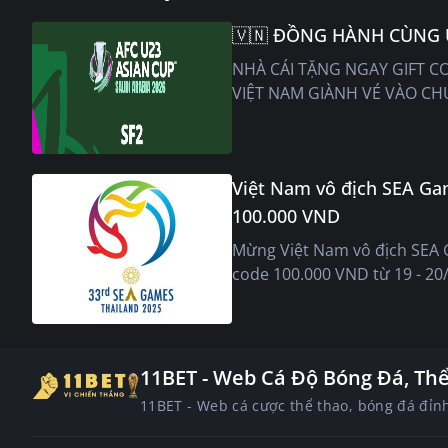
🇻🇳 ĐỒNG HÀNH CÙNG 
NHÀ CÁI TẶNG NGAY GIFT CO
VIỆT NAM GIÀNH VÉ VÀO CH
Việt Nam vô địch SEA Ga
100.000 VND
Mừng Việt Nam vô địch SEA 
code 100.000 VND từ 19 - 20
11BET - Web Cá Độ Bóng Đá, Thể
11BET - Web cá cược thể thao, bóng đá đỉnh