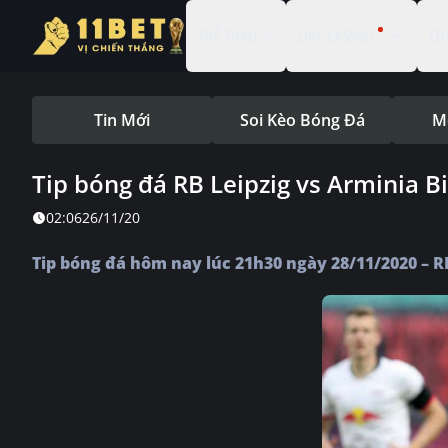
11BET
-
THỂ THAO
LIVE CASINO
CỔ
Web
Cá
Độ
Tin Mới
Soi Kèo Bóng Đá
M
Bóng
Đá,
Thể
Thao
02:06
26/11/20
Uy
Tín,
Tip bóng đá hôm nay lúc 21h30 ngày 28/11/2020 – R
Hợp
Pháp
Tại
Việt
Nam