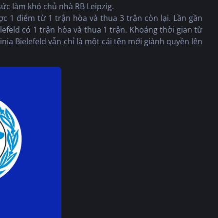
 sức làm khó chủ nhà RB Leipzig.
 1 điểm từ 1 trận hòa và thua 3 trận còn lại. Lần gần
lefeld có 1 trận hòa và thua 1 trận. Khoảng thời gian từ
a Bielefeld vẫn chỉ là một cái tên mới giành quyền lên