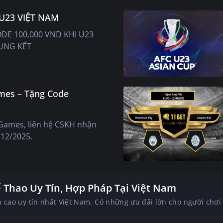
U23 VIỆT NAM
DE 100,000 VND KHI U23
UNG KẾT
mes – Tặng Code
Games, liên hệ CSKH nhận
/12/2025.
 Thao Uy Tín, Hợp Pháp Tại Việt Nam
 cao uy tín nhất Việt Nam. Có những ưu đãi lớn cho người chơi