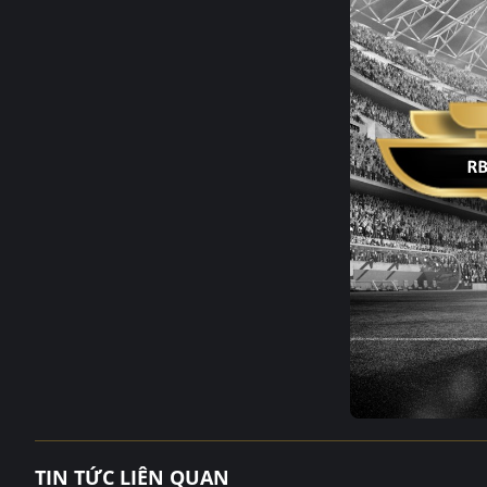
TIN TỨC LIÊN QUAN