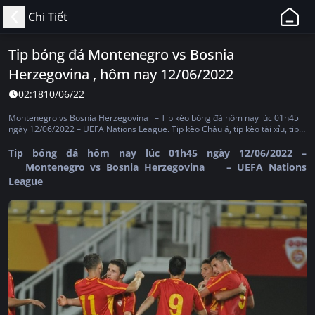
11BET
Chi Tiết
-
Web
Tip bóng đá Montenegro vs Bosnia
Cá
Herzegovina , hôm nay 12/06/2022
Độ
Bóng
02:18
10/06/22
Đá,
Montenegro vs Bosnia Herzegovina – Tip kèo bóng đá hôm nay lúc 01h45
Thể
ngày 12/06/2022 – UEFA Nations League. Tip kèo Châu á, tip kèo tài xỉu, tip
kèo phạt góc, tip kèo thẻ phạt, tip kèo tỷ số, tip kèo Châu Âu
Thao
Tip bóng đá hôm nay lúc 01h45 ngày 12/06/2022 –
Uy
Montenegro vs Bosnia Herzegovina – UEFA Nations
Tín,
League
Hợp
Pháp
Tại
Việt
Nam