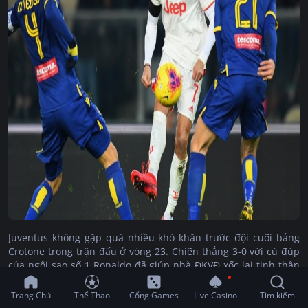
Juventus không gặp quá nhiều khó khăn trước đội cuối bảng
Crotone trong trận đấu ở vòng 23. Chiến thắng 3-0 với cú đúp
của ngôi sao số 1 Ronaldo đã giúp nhà ĐKVĐ xốc lại tinh thần
sau chuỗi trận khá khó khăn. Trước đó, thầy trò HLV Pirlo có 3
trận liên tiếp không thể thắng ở 3 đấu trường khác nhau. Ở
Trang Chủ
Thể Thao
Cổng Games
Live Casino
Tìm kiếm
Serie A, đại diện thành Turin thắng 4 trong 5 trận đấu gần đây