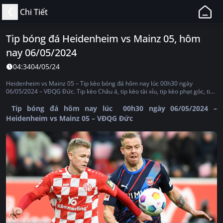
11BET
Chi Tiết
-
Web
Tip bóng đá Heidenheim vs Mainz 05, hôm
Cá
nay 06/05/2024
Độ
Bóng
04:34
04/05/24
Đá,
Heidenheim vs Mainz 05 – Tip kèo bóng đá hôm nay lúc 00h30 ngày
Thể
06/05/2024 – VĐQG Đức. Tip kèo Châu á, tip kèo tài xỉu, tip kèo phạt góc, tip
kèo thẻ phạt, tip kèo tỷ số, tip kèo Châu Âu
Thao
Tip bóng đá hôm nay lúc 00h30 ngày 06/05/2024 –
Uy
Heidenheim vs Mainz 05 – VĐQG Đức
Tín,
Hợp
Pháp
Tại
Việt
Nam