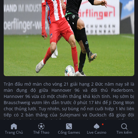
Trận đấu mở màn cho vòng 21 giải hạng 2 Đức năm nay sẽ là
màn đụng độ giữa Hannover 96 và đối thủ Paderborn.
Hannover 96 vừa có một chiến thắng khá kịch tính. Họ sớm bị
Brauschweig vươn lên dẫn trước ở phút 17 khi để Ji Dong Won
chọc thủng lưới. Tuy nhiên, sự bùng nổ nơi cuối hiệp 1 khi liên
tiếp có 2 bàn thắng của Sulejmani và Ducksch đã giúp đội
bóng này trở lại và có thắng lợi 2-1 chung cuộc. 3 điểm có
được tại sân khách giúp cho đội bóng này tiếp mạch phong độ
Trang Chủ
Thể Thao
Cổng Games
Live Casino
Tìm kiếm
cực kì cao của mình trước đó. Vào lúc này, Hannover 96 đang