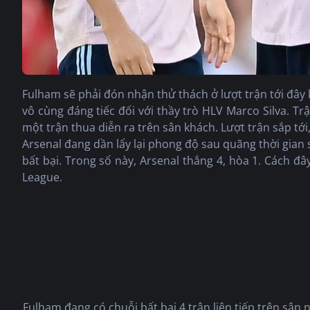
Fulham sẽ phải đón nhận thử thách ở lượt trận tới đây k
vô cùng đáng tiếc đối với thầy trò HLV Marco Silva. Tr
một trận thua diễn ra trên sân khách. Lượt trận sắp tới
Arsenal đang dần lấy lại phong độ sau quãng thời gian s
bất bại. Trong số này, Arsenal thắng 4, hòa 1. Cách đâ
League.
Fulham đang có chuỗi bất bại 4 trận liên tiếp trên sân