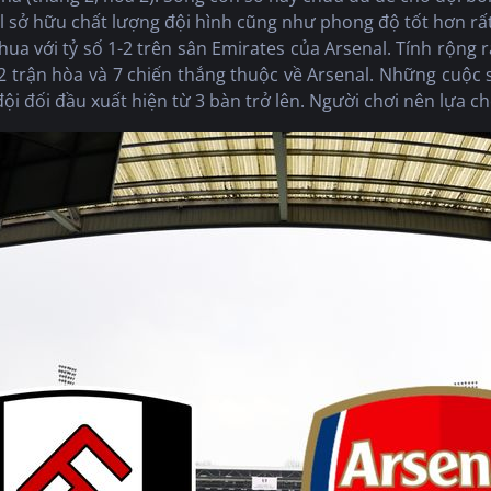
l sở hữu chất lượng đội hình cũng như phong độ tốt hơn rất
a với tỷ số 1-2 trên sân Emirates của Arsenal. Tính rộng ra
là 2 trận hòa và 7 chiến thắng thuộc về Arsenal. Những cuộc
ội đối đầu xuất hiện từ 3 bàn trở lên. Người chơi nên lựa chọn