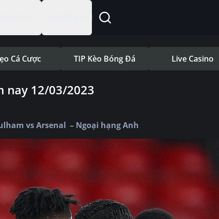
NG GAME
KHUYẾN MÃI
ẹo Cá Cược
TIP Kèo Bóng Đá
Live Casino
 , hôm nay 12/03/2023
Fulham vs Arsenal – Ngoại hạng Anh