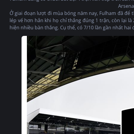
Arsena
Ở giai đoạn lượt đi mùa bóng năm nay, Fulham đã để thu
lép vế hơn hẳn khi họ chỉ thắng đúng 1 trận, còn lại 
hiện nhiều bàn thắng. Cụ thể, có 7/10 lần gần nhất hai đ