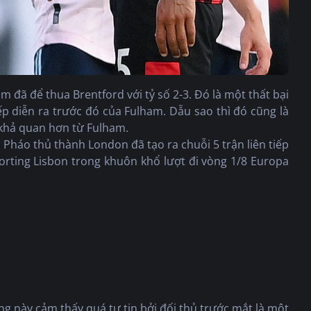
m đã để thua Brentford với tỷ số 2-3. Đó là một thất bại
iếp diễn ra trước đó của Fulham. Dẫu sao thì đó cũng là
n khả quan hơn từ Fulham.
ì Pháo thủ thành London đã tạo ra chuỗi 5 trận liên tiếp
Sporting Lisbon trong khuôn khổ lượt đi vòng 1/8 Europa
ng này cảm thấy quá tự tin bởi đối thủ trước mắt là một