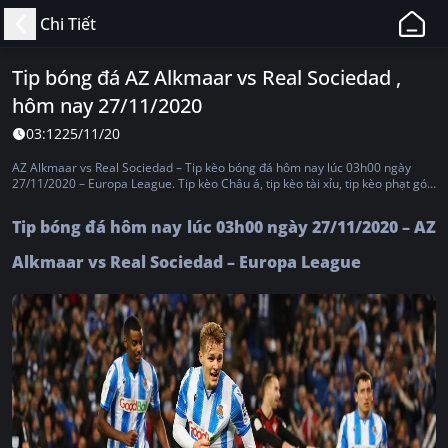
11BET
Chi Tiết
-
Web
Tip bóng đá AZ Alkmaar vs Real Sociedad ,
Cá
hôm nay 27/11/2020
Độ
Bóng
03:12
25/11/20
Đá,
AZ Alkmaar vs Real Sociedad – Tip kèo bóng đá hôm nay lúc 03h00 ngày
Thể
27/11/2020 – Europa League. Tip kèo Châu á, tip kèo tài xỉu, tip kèo phạt góc,
tip kèo thẻ phạt, tip kèo tỷ số, tip kèo Châu Âu
Thao
Tip bóng đá hôm nay lúc 03h00 ngày 27/11/2020 – AZ
Uy
Tín,
Alkmaar vs Real Sociedad – Europa League
Hợp
Pháp
Tại
Việt
Nam