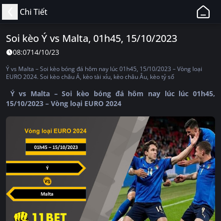
11BET
Chi Tiết
-
Web
Soi kèo Ý vs Malta, 01h45, 15/10/2023
Cá
08:07
14/10/23
Độ
Bóng
Ý vs Malta – Soi kèo bóng đá hôm nay lúc 01h45, 15/10/2023 – Vòng loại
Đá,
EURO 2024. Soi kèo châu Á, kèo tài xỉu, kèo châu Âu, kèo tỷ số
Thể
Ý vs Malta – Soi kèo bóng đá hôm nay lúc lúc 01h45,
Thao
15/10/2023 – Vòng loại EURO 2024
Uy
Tín,
Hợp
Pháp
Tại
Việt
Nam