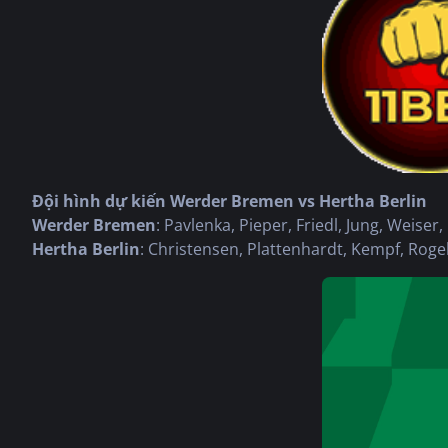
Đội hình dự kiến Werder Bremen vs Hertha Berlin
Werder Bremen
: Pavlenka, Pieper, Friedl, Jung, Weise
Hertha Berlin
: Christensen, Plattenhardt, Kempf, Rogel