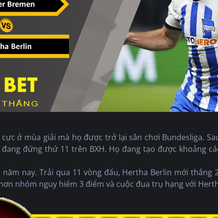
cực ở mùa giải mà họ được trở lại sân chơi Bundesliga. S
y đang đứng thứ 11 trên BXH. Họ đang tạo được khoảng 
 năm nay. Trải qua 11 vòng đấu, Hertha Berlin mới thắng 2
 hơn nhóm nguy hiểm 3 điểm và cuộc đua trụ hạng với Hertha