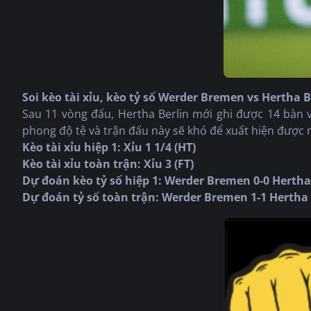
Soi kèo tài xỉu, kèo tỷ số Werder Bremen vs Hertha B
Sau 11 vòng đấu, Hertha Berlin mới ghi được 14 bàn 
phong độ tệ và trận đấu này sẽ khó để xuất hiện được n
Kèo tài xỉu hiệp 1: Xỉu 1 1/4 (HT)
Kèo tài xỉu toàn trận: Xỉu 3 (FT)
Dự đoán kèo tỷ số hiệp 1: Werder Bremen 0-0 Hertha
Dự đoán tỷ số toàn trận: Werder Bremen 1-1 Hertha 