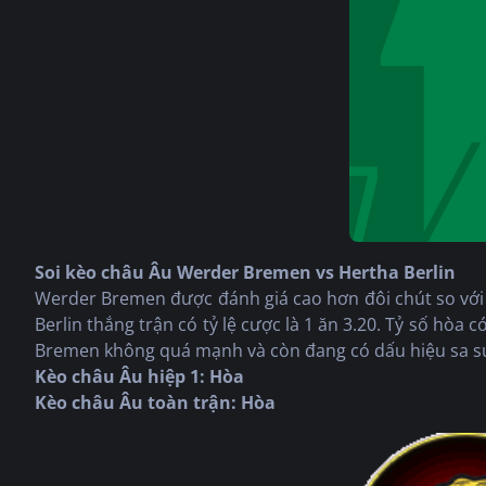
Soi kèo châu Âu Werder Bremen vs Hertha Berlin
Werder Bremen được đánh giá cao hơn đôi chút so với H
Berlin thắng trận có tỷ lệ cược là 1 ăn 3.20. Tỷ số hòa
Bremen không quá mạnh và còn đang có dấu hiệu sa sú
Kèo châu Âu hiệp 1: Hòa
Kèo châu Âu toàn trận: Hòa