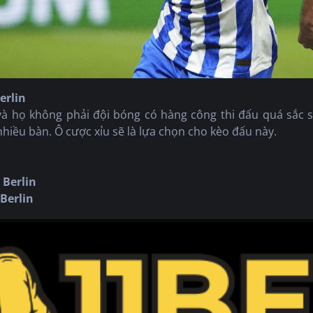
erlin
và họ không phải đội bóng có hàng công thi đấu quá sắc 
hiều bàn. Ô cược xỉu sẽ là lựa chọn cho kèo đấu này.
 Berlin
Berlin