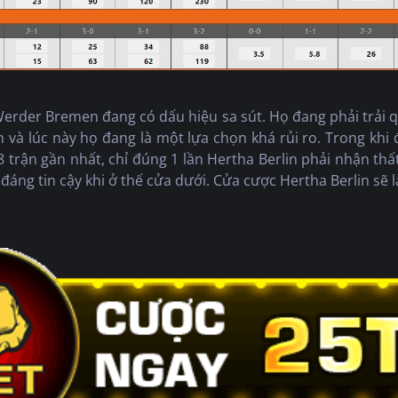
Werder Bremen đang có dấu hiệu sa sút. Họ đang phải trải qu
và lúc này họ đang là một lựa chọn khá rủi ro. Trong khi đ
8 trận gần nhất, chỉ đúng 1 lần Hertha Berlin phải nhận th
t đáng tin cậy khi ở thế cửa dưới. Cửa cược Hertha Berlin sẽ 