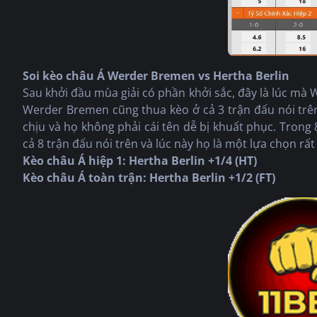
Soi kèo châu Á Werder Bremen vs Hertha Berlin
Sau khởi đầu mùa giải có phần khởi sắc, đây là lúc mà 
Werder Bremen cũng thua kèo ở cả 3 trận đấu nói trên 
chịu và họ không phải cái tên dễ bị khuất phục. Trong 
cả 8 trận đấu nói trên và lúc này họ là một lựa chọn rấ
Kèo châu Á hiệp 1: Hertha Berlin +1/4 (HT)
Kèo châu Á toàn trận: Hertha Berlin +1/2 (FT)