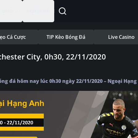
G GAME
KHUYẾN MÃI
ẹo Cá Cược
TIP Kèo Bóng Đá
Live Casino
hester City, 0h30, 22/11/2020
óng đá hôm nay lúc 0h30 ngày 22/11/2020 – Ngoại Hạng