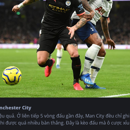
nchester City
u quả. Ở liên tiếp 5 vòng đấu gần đây, Man City đều chỉ gh
ghi được quá nhiều bàn thắng. Đây là kèo đấu mà ô cược xỉu