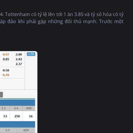
 Tottenham có tỷ lệ lên tới 1 ăn 3.85 và tỷ số hòa có tỷ
 áp đảo khi phải gặp những đối thủ mạnh. Trước một