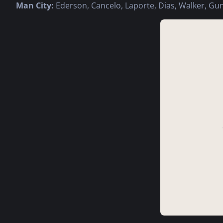
Man City:
Ederson, Cancelo, Laporte, Dias, Walker, Gund