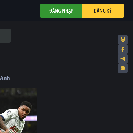
ĐĂNG NHẬP
ĐĂNG KÝ
 Anh