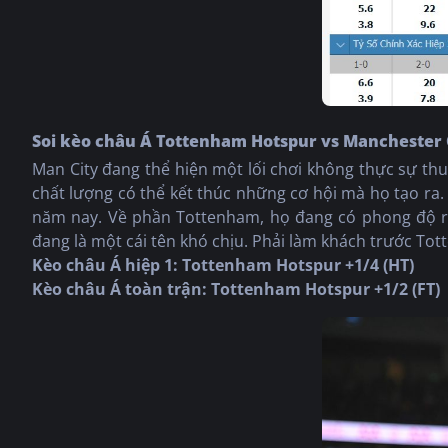
Soi kèo châu Á Tottenham Hotspur vs Manchester 
Man City đang thể hiện một lối chơi không thực sự th
chất lượng có thể kết thúc những cơ hội mà họ tạo ra
năm nay. Về phần Tottenham, họ đang có phong độ rấ
đang là một cái tên khó chịu. Phải làm khách trước Tot
Kèo châu Á hiệp 1: Tottenham Hotspur +1/4 (HT)
Kèo châu Á toàn trận: Tottenham Hotspur +1/2 (FT)