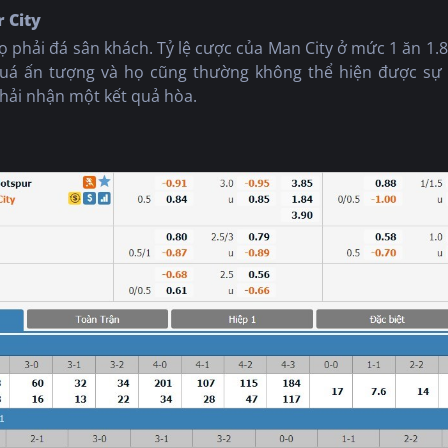
 City
 phải đá sân khách. Tỷ lệ cược của Man City ở mức 1 ăn 1.84.
 quá ấn tượng và họ cũng thường không thể hiện được sự
hải nhận một kết quả hòa.