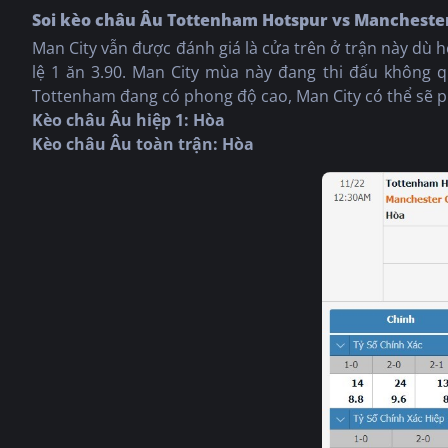
Soi kèo châu Âu Tottenham Hotspur vs Manchester
Man City vẫn được đánh giá là cửa trên ở trận này dù họ
lệ 1 ăn 3.90. Man City mùa này đang thi đấu không
Tottenham đang có phong độ cao, Man City có thể sẽ p
Kèo châu Âu hiệp 1: Hòa
Kèo châu Âu toàn trận: Hòa