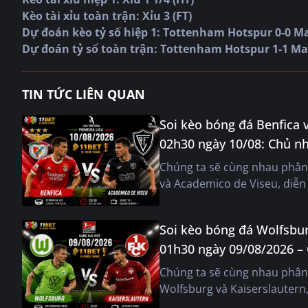
Kèo tài xỉu toàn trận: Xỉu 3 (FT)
Dự đoán kèo tỷ số hiệp 1: Tottenham Hotspur 0-0 M
Dự đoán tỷ số toàn trận: Tottenham Hotspur 1-1 Ma
TIN TỨC LIÊN QUAN
Soi kèo bóng đá Benfica 
02h30 ngày 10/08: Chủ n
Chúng ta sẽ cùng nhau phân 
và Academico de Viseu, diễn
tháng 08 năm 2026.
Soi kèo bóng đá Wolfsbur
01h30 ngày 09/08/2026 – 
mạnh
Chúng ta sẽ cùng nhau phân 
Wolfsburg và Kaiserslautern,
ngày 09 tháng 08 năm 2026.